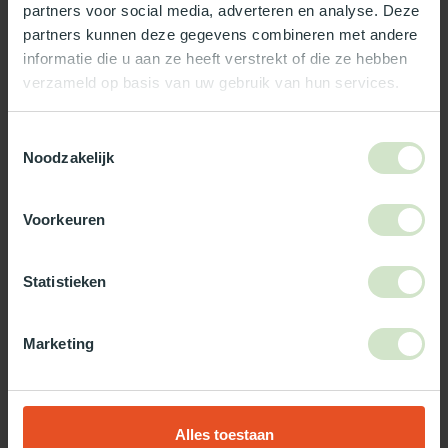
partners voor social media, adverteren en analyse. Deze
Reviews
partners kunnen deze gegevens combineren met andere
informatie die u aan ze heeft verstrekt of die ze hebben
verzameld op basis van uw gebruik van hun services.
Wat ons écht bijzonder maakt:
Officieel Skylux dealer!
Toestemmingsselectie
Gratis bezorging in Nederland, m.u.v. de Waddeneilanden
Noodzakelijk
99% uit voorraad leverbaar
3-5 werkdagen levertijd
Voorkeuren
Maak jouw bestelling compleet!
Statistieken
TypeError: Failed to fetch
https://www.natuurlijklicht.nl/platdakramen/type-
glas/zonwerend/
Marketing
Gebruik onze daglicht keuzehulp!
Alles toestaan
Twijfel je over welke daglicht oplossing het beste bij jou past?