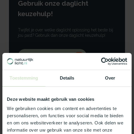
Gebruik onze daglicht
keuzehulp!
Twijfel je over welke daglicht oplossing het beste bij
jou past? Gebruik dan onze daglicht keuzehulp!
Gebruik onze keuzehulp
Neem contact op
Toestemming
Details
Over
Deze website maakt gebruik van cookies
Productomschrijving
We gebruiken cookies om content en advertenties te
personaliseren, om functies voor social media te bieden
en om ons websiteverkeer te analyseren. Ook delen we
Specificaties
informatie over uw gebruik van onze site met onze