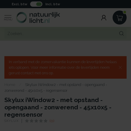
Excl. btw
Incl. btw
MENU
In verband met de zomervakantie kunnen de levertijden helaas
iets oplopen. Voor meer informatie over de levertijden neem
gerust contact met ons op.
Home
/
Skylux iWindow2 - met opstand - opengaand -
zonwerend - 45x10x5 - regensensor
Skylux iWindow2 - met opstand -
opengaand - zonwerend - 45x10x5 -
regensensor
SKYLUX
(0)