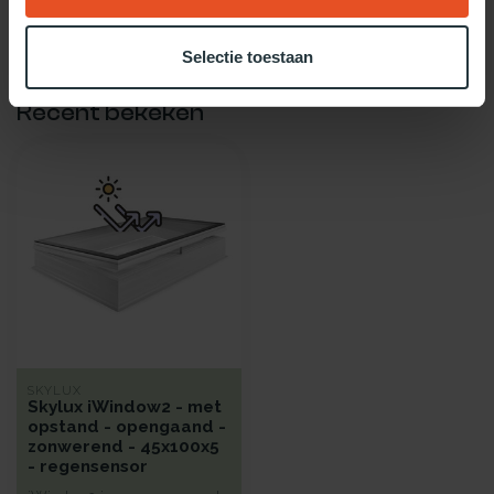
Gebruik dan onze daglicht keuzehulp!
Selectie toestaan
Recent bekeken
SKYLUX
Skylux iWindow2 - met
opstand - opengaand -
zonwerend - 45x100x5
- regensensor