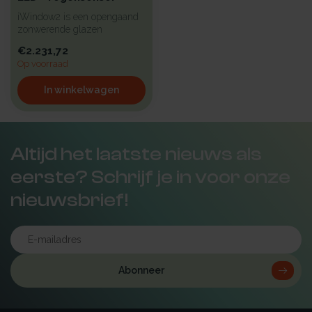
iWindow2 is een opengaand
zonwerende glazen
lichtkoepel met een hoge
€2.231,72
isolatie vo...
Op voorraad
In winkelwagen
Altijd het laatste nieuws als
eerste? Schrijf je in voor onze
nieuwsbrief!
Abonneer