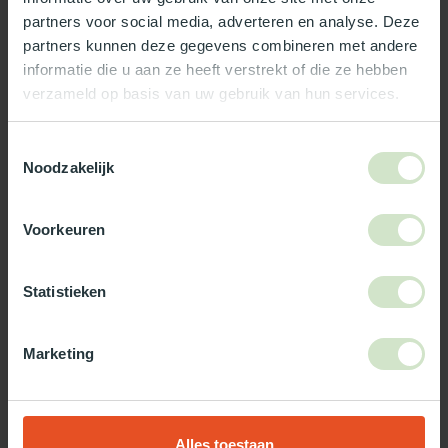
partners voor social media, adverteren en analyse. Deze
Reviews
partners kunnen deze gegevens combineren met andere
informatie die u aan ze heeft verstrekt of die ze hebben
verzameld op basis van uw gebruik van hun services.
Wat ons écht bijzonder maakt:
Officieel Skylux dealer!
Toestemmingsselectie
Noodzakelijk
Gratis bezorging in Nederland, m.u.v. de Waddeneilanden
99% uit voorraad leverbaar
3-5 werkdagen levertijd
Voorkeuren
Maak jouw bestelling compleet!
Statistieken
TypeError: Failed to fetch
https://www.natuurlijklicht.nl/platdakramen/type-
Marketing
glas/zonwerend/
Gebruik onze daglicht keuzehulp!
Alles toestaan