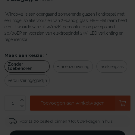
iWindow2 is een opengaand zonwerende glazen lichtkoepel met
een hoge isolatie voorzien van 2-wandig glas. HR++ Het raam heeft
een U-waarde van 1.0 w/m2K. gemonteerd op pvc opstand
20/00EP en voorzien van elektrospindel 24V, LED verlichting en
regensensor.
Maak een keuze:
*
Zonder
Binnenzonwering
Insektengaas
toebehoren
Verduisteringsgordijn
Toevoegen aan winkelwagen
Voor 12:00 besteld, binnen 3 tot 5 werkdagen in huis!