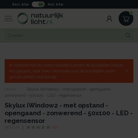
Excl. btw
Incl. btw
MENU
In verband met de zomervakantie kunnen de levertijden helaas
iets oplopen. Voor meer informatie over de levertijden neem
gerust contact met ons op.
Home
/
Skylux iWindow2 - met opstand - opengaand -
zonwerend - 50x100 - LED - regensensor
Skylux iWindow2 - met opstand -
opengaand - zonwerend - 50x100 - LED -
regensensor
SKYLUX
(0)