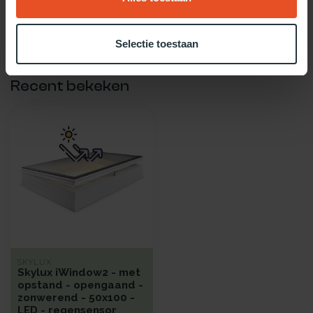
Twijfel je over welke daglicht oplossing het beste bij jou past?
Gebruik dan onze daglicht keuzehulp!
Selectie toestaan
Recent bekeken
SKYLUX
Skylux iWindow2 - met
opstand - opengaand -
zonwerend - 50x100 -
LED - regensensor