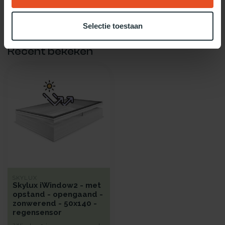
Gebruik dan onze daglicht keuzehulp!
Selectie toestaan
Recent bekeken
SKYLUX
Skylux iWindow2 - met
opstand - opengaand -
zonwerend - 50x140 -
regensensor