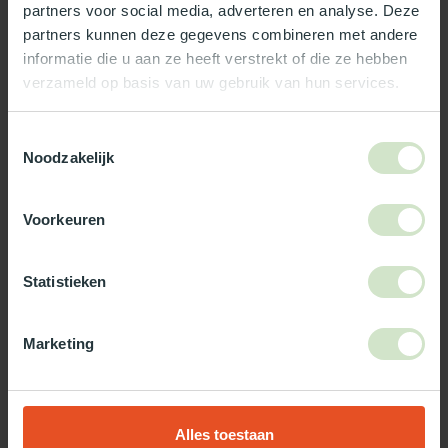
partners voor social media, adverteren en analyse. Deze
Reviews
partners kunnen deze gegevens combineren met andere
informatie die u aan ze heeft verstrekt of die ze hebben
verzameld op basis van uw gebruik van hun services.
Wat ons écht bijzonder maakt:
Officieel Skylux dealer!
Toestemmingsselectie
Gratis bezorging in Nederland, m.u.v. de Waddeneilanden
Noodzakelijk
99% uit voorraad leverbaar
3-5 werkdagen levertijd
Voorkeuren
Maak jouw bestelling compleet!
Statistieken
TypeError: Failed to fetch
https://www.natuurlijklicht.nl/platdakramen/type-
glas/zonwerend/
Marketing
Gebruik onze daglicht keuzehulp!
Alles toestaan
Twijfel je over welke daglicht oplossing het beste bij jou past?