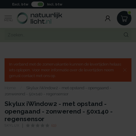
Excl. btw
Incl. btw
MENU
In verband met de zomervakantie kunnen de levertijden helaas
iets oplopen. Voor meer informatie over de levertijden neem
gerust contact met ons op.
Home
/
Skylux iWindow2 - met opstand - opengaand -
zonwerend - 50x140 - regensensor
Skylux iWindow2 - met opstand -
opengaand - zonwerend - 50x140 -
regensensor
SKYLUX
(0)