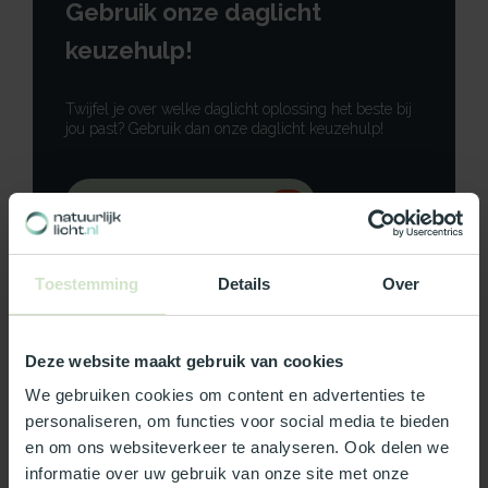
Gebruik onze daglicht
keuzehulp!
Twijfel je over welke daglicht oplossing het beste bij
jou past? Gebruik dan onze daglicht keuzehulp!
Gebruik onze keuzehulp
Neem contact op
Toestemming
Details
Over
Deze website maakt gebruik van cookies
Productomschrijving
We gebruiken cookies om content en advertenties te
personaliseren, om functies voor social media te bieden
en om ons websiteverkeer te analyseren. Ook delen we
Specificaties
informatie over uw gebruik van onze site met onze