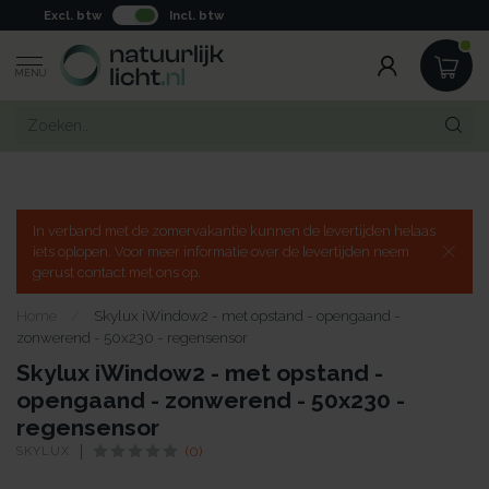
Excl. btw
Incl. btw
MENU
In verband met de zomervakantie kunnen de levertijden helaas
iets oplopen. Voor meer informatie over de levertijden neem
gerust contact met ons op.
Home
/
Skylux iWindow2 - met opstand - opengaand -
zonwerend - 50x230 - regensensor
Skylux iWindow2 - met opstand -
opengaand - zonwerend - 50x230 -
regensensor
SKYLUX
(0)