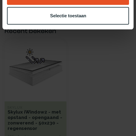
Gebruik dan onze daglicht keuzehulp!
Selectie toestaan
Recent bekeken
SKYLUX
Skylux iWindow2 - met
opstand - opengaand -
zonwerend - 50x230 -
regensensor