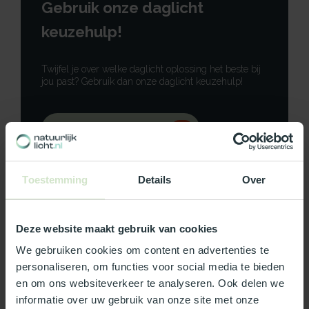
Gebruik onze daglicht
keuzehulp!
Twijfel je over welke daglicht oplossing het beste bij
jou past? Gebruik dan onze daglicht keuzehulp!
Gebruik onze keuzehulp
Neem contact op
Toestemming
Details
Over
Deze website maakt gebruik van cookies
Productomschrijving
We gebruiken cookies om content en advertenties te
personaliseren, om functies voor social media te bieden
en om ons websiteverkeer te analyseren. Ook delen we
Specificaties
informatie over uw gebruik van onze site met onze