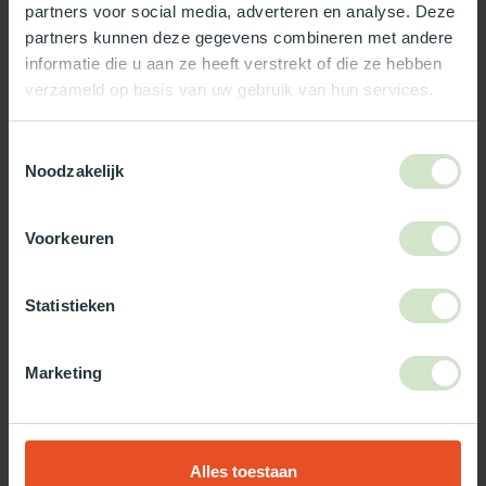
partners voor social media, adverteren en analyse. Deze
Reviews
partners kunnen deze gegevens combineren met andere
informatie die u aan ze heeft verstrekt of die ze hebben
verzameld op basis van uw gebruik van hun services.
Wat ons écht bijzonder maakt:
Officieel Skylux dealer!
Toestemmingsselectie
Gratis bezorging in Nederland, m.u.v. de Waddeneilanden
Noodzakelijk
99% uit voorraad leverbaar
3-5 werkdagen levertijd
Voorkeuren
Maak jouw bestelling compleet!
Statistieken
TypeError: Failed to fetch
https://www.natuurlijklicht.nl/platdakramen/type-
glas/zonwerend/
Marketing
Gebruik onze daglicht keuzehulp!
Alles toestaan
Twijfel je over welke daglicht oplossing het beste bij jou past?