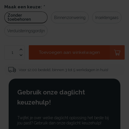
Maak een keuze:
*
Zonder
Binnenzonwering
Insektengaas
toebehoren
Verduisteringsgordijn
Toevoegen aan winkelwagen
Voor 12:00 besteld, binnen 3 tot 5 werkdagen in huis!
Gebruik onze daglicht
keuzehulp!
Twijfel je over welke daglicht oplossing het beste bij
jou past? Gebruik dan onze daglicht keuzehulp!