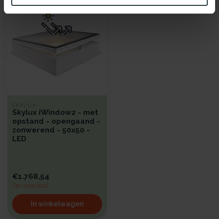
SKYLUX
Skylux iWindow2 - met
opstand - opengaand -
zonwerend - 50x50 -
LED
€1.768,54
Op voorraad
In winkelwagen