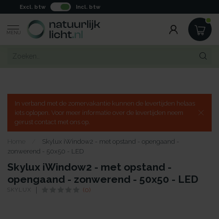
Excl. btw
Incl. btw
MENU
In verband met de zomervakantie kunnen de levertijden helaas
iets oplopen. Voor meer informatie over de levertijden neem
gerust contact met ons op.
Home
/
Skylux iWindow2 - met opstand - opengaand -
zonwerend - 50x50 - LED
Skylux iWindow2 - met opstand -
opengaand - zonwerend - 50x50 - LED
SKYLUX
(0)