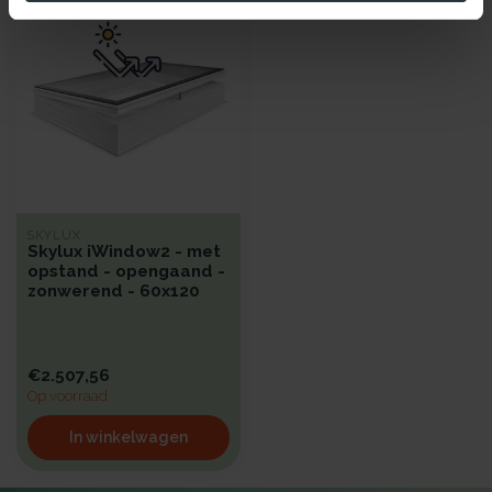
SKYLUX
Skylux iWindow2 - met
opstand - opengaand -
zonwerend - 60x120
€2.507,56
Op voorraad
In winkelwagen