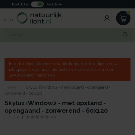
Excl. btw
Incl. btw
MENU
In verband met de zomervakantie kunnen de levertijden helaas
iets oplopen. Voor meer informatie over de levertijden neem
gerust contact met ons op.
Home
/
Skylux iWindow2 - met opstand - opengaand -
zonwerend - 60x120
Skylux iWindow2 - met opstand -
opengaand - zonwerend - 60x120
SKYLUX
(0)