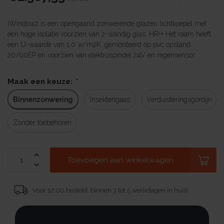
iWindow2 is een opengaand zonwerende glazen lichtkoepel met
een hoge isolatie voorzien van 2-wandig glas. HR++ Het raam heeft
een U-waarde van 1.0 w/m2K. gemonteerd op pvc opstand
20/00EP en voorzien van elektrospindel 24V en regensensor.
Maak een keuze:
*
Binnenzonwering
Insektengaas
Verduisteringsgordijn
Zonder toebehoren
Toevoegen aan winkelwagen
Voor 12:00 besteld, binnen 3 tot 5 werkdagen in huis!