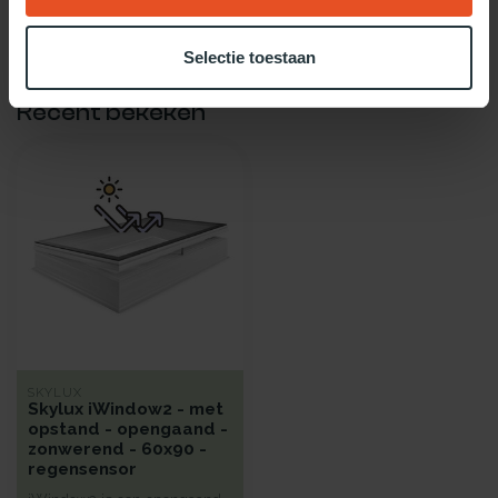
Gebruik dan onze daglicht keuzehulp!
Selectie toestaan
Recent bekeken
SKYLUX
Skylux iWindow2 - met
opstand - opengaand -
zonwerend - 60x90 -
regensensor