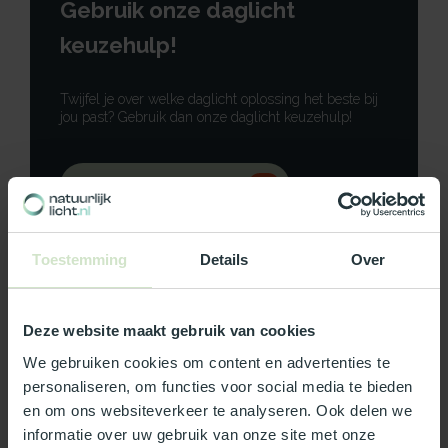
Gebruik onze daglicht
keuzehulp!
Twijfel je over welke daglicht oplossing het beste bij
jou past? Gebruik dan onze daglicht keuzehulp!
Gebruik onze keuzehulp
Neem contact op
Toestemming
Details
Over
Deze website maakt gebruik van cookies
Productomschrijving
We gebruiken cookies om content en advertenties te
personaliseren, om functies voor social media te bieden
en om ons websiteverkeer te analyseren. Ook delen we
Specificaties
informatie over uw gebruik van onze site met onze