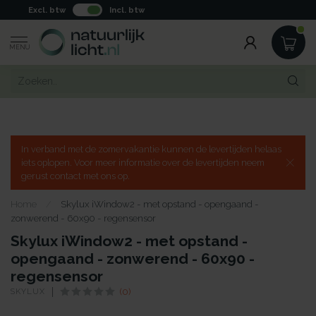
Excl. btw
Incl. btw
MENU
In verband met de zomervakantie kunnen de levertijden helaas
iets oplopen. Voor meer informatie over de levertijden neem
gerust contact met ons op.
Home
/
Skylux iWindow2 - met opstand - opengaand -
zonwerend - 60x90 - regensensor
Skylux iWindow2 - met opstand -
opengaand - zonwerend - 60x90 -
regensensor
SKYLUX
(0)