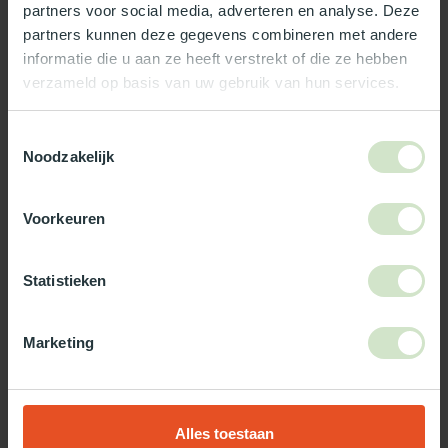
partners voor social media, adverteren en analyse. Deze
Reviews
partners kunnen deze gegevens combineren met andere
informatie die u aan ze heeft verstrekt of die ze hebben
verzameld op basis van uw gebruik van hun services.
Wat ons écht bijzonder maakt:
Officieel Skylux dealer!
Toestemmingsselectie
Gratis bezorging in Nederland, m.u.v. de Waddeneilanden
Noodzakelijk
99% uit voorraad leverbaar
3-5 werkdagen levertijd
Voorkeuren
Maak jouw bestelling compleet!
Statistieken
TypeError: Failed to fetch
https://www.natuurlijklicht.nl/platdakramen/type-
glas/zonwerend/
Marketing
Gebruik onze daglicht keuzehulp!
Alles toestaan
Twijfel je over welke daglicht oplossing het beste bij jou past?