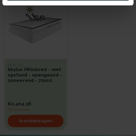
SKYLUX
Skylux iWindow2 - met
opstand - opengaand -
zonwerend - 70x10
€2.404,38
Op voorraad
In winkelwagen