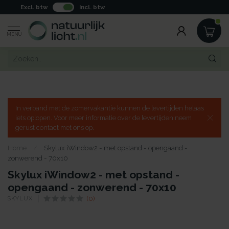
Excl. btw
Incl. btw
MENU
In verband met de zomervakantie kunnen de levertijden helaas
iets oplopen. Voor meer informatie over de levertijden neem
gerust contact met ons op.
Home
/
Skylux iWindow2 - met opstand - opengaand -
zonwerend - 70x10
Skylux iWindow2 - met opstand -
opengaand - zonwerend - 70x10
SKYLUX
(0)