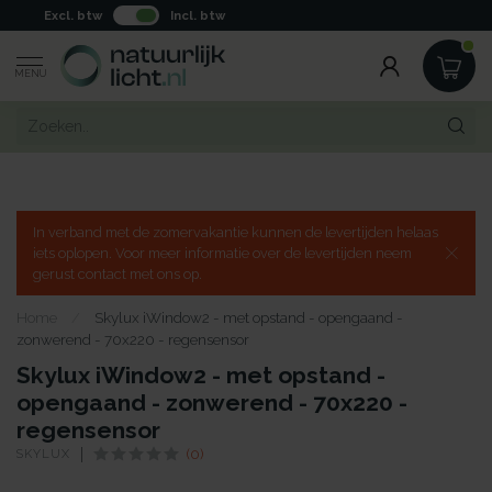
Excl. btw
Incl. btw
MENU
In verband met de zomervakantie kunnen de levertijden helaas
iets oplopen. Voor meer informatie over de levertijden neem
gerust contact met ons op.
Home
/
Skylux iWindow2 - met opstand - opengaand -
zonwerend - 70x220 - regensensor
Skylux iWindow2 - met opstand -
opengaand - zonwerend - 70x220 -
regensensor
SKYLUX
(0)