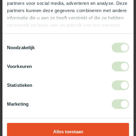
partners voor social media, adverteren en analyse. Deze
Reviews
partners kunnen deze gegevens combineren met andere
informatie die u aan ze heeft verstrekt of die ze hebben
verzameld op basis van uw gebruik van hun services.
Wat ons écht bijzonder maakt:
Officieel Skylux dealer!
Toestemmingsselectie
Gratis bezorging in Nederland, m.u.v. de Waddeneilanden
Noodzakelijk
99% uit voorraad leverbaar
3-5 werkdagen levertijd
Voorkeuren
Maak jouw bestelling compleet!
Statistieken
TypeError: Failed to fetch
https://www.natuurlijklicht.nl/platdakramen/type-
glas/zonwerend/
Marketing
Gebruik onze daglicht keuzehulp!
Alles toestaan
Twijfel je over welke daglicht oplossing het beste bij jou past?