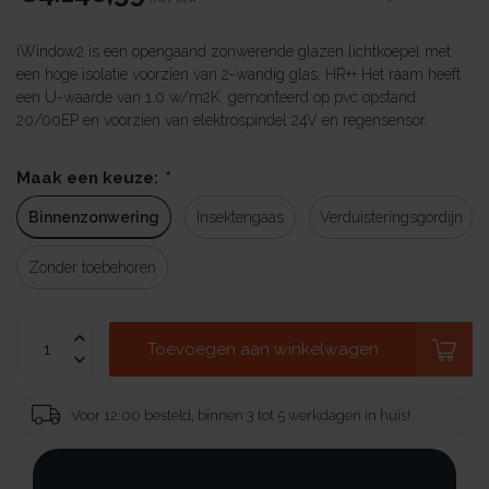
iWindow2 is een opengaand zonwerende glazen lichtkoepel met
een hoge isolatie voorzien van 2-wandig glas. HR++ Het raam heeft
een U-waarde van 1.0 w/m2K. gemonteerd op pvc opstand
20/00EP en voorzien van elektrospindel 24V en regensensor.
Maak een keuze:
*
Binnenzonwering
Insektengaas
Verduisteringsgordijn
Zonder toebehoren
Toevoegen aan winkelwagen
Voor 12:00 besteld, binnen 3 tot 5 werkdagen in huis!