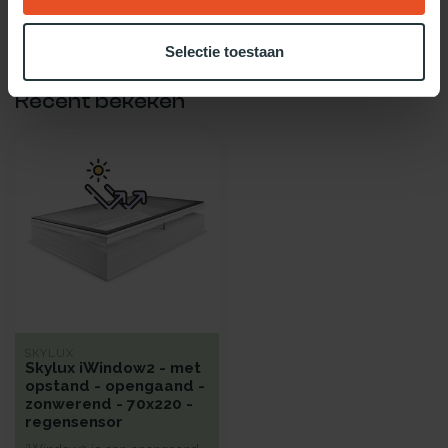
Gebruik dan onze daglicht keuzehulp!
Selectie toestaan
Recent bekeken
SKYLUX
Skylux iWindow2 - met
opstand - opengaand -
zonwerend - 70x220 -
regensensor