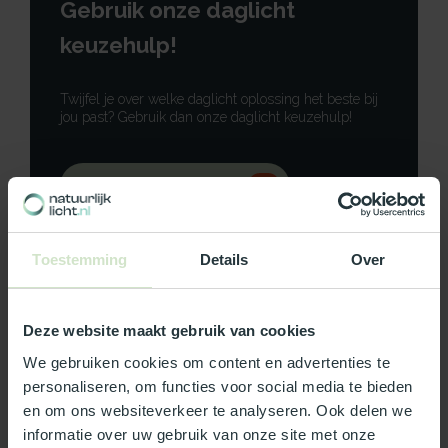
Gebruik onze daglicht
keuzehulp!
Twijfel je over welke daglicht oplossing het beste bij
jou past? Gebruik dan onze daglicht keuzehulp!
Gebruik onze keuzehulp
Neem contact op
Toestemming
Details
Over
Deze website maakt gebruik van cookies
Productomschrijving
We gebruiken cookies om content en advertenties te
personaliseren, om functies voor social media te bieden
en om ons websiteverkeer te analyseren. Ook delen we
Specificaties
informatie over uw gebruik van onze site met onze