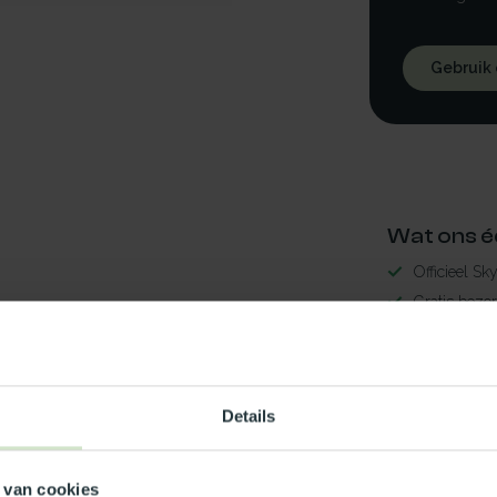
Gebruik
Wat ons é
Officieel Sk
Gratis bezo
99% uit voor
3-5 werkdag
nwerend75x125
Maak jouw
Details
TypeError: 
 van cookies
https://www.