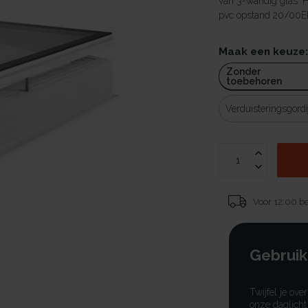
van 3-wandig glas. 
pvc opstand 20/00EP
Maak een keuze
Zonder
toebehoren
Verduisteringsgordi
Voor 12:00 be
Gebruik
Twijfel je ove
onze daglicht