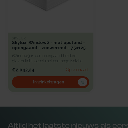
SKYLUX
Skylux iWindow2 - met opstand -
opengaand - zonwerend - 75x125
iWindow3 is een opengaand heldere
glazen lichtkoepel met een hoge isolatie
voorz...
€2.042,24
Op voorraad
In winkelwagen
Altijd het laatste nieuws als ee