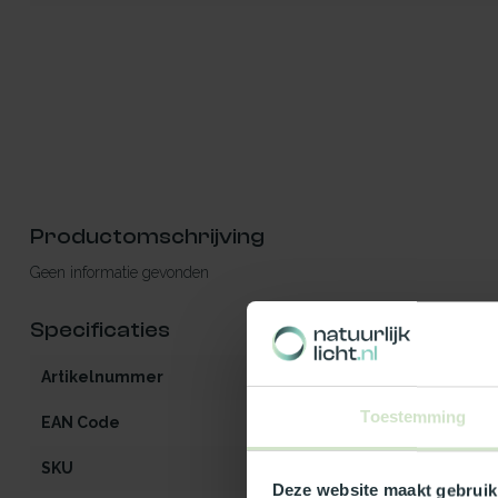
Productomschrijving
Geen informatie gevonden
Specificaties
Artikelnummer
iW2-MO-OG-zo
Toestemming
EAN Code
5412970998679
SKU
99867
Deze website maakt gebruik