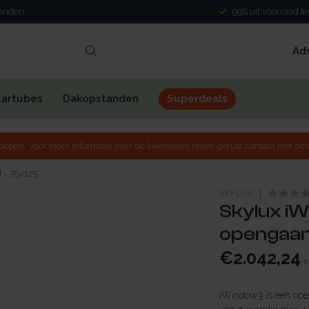
landen
99% uit voorraad l
Ad
lartubes
Dakopstanden
Superdeals
lopen. Voor meer informatie over de levertijden neem gerust contact met ons
 - 75x125
SKYLUX
Skylux iW
opengaan
€2.042,24
I
iWindow3 is een open