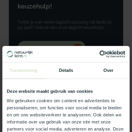
keuzehulp!
Twijfel je over welke daglicht oplossing het beste bij
jou past? Gebruik dan onze daglicht keuzehulp!
Gebruik onze keuzehulp
Neem contact op
Toestemming
Details
Over
Deze website maakt gebruik van cookies
Productomschrijving
We gebruiken cookies om content en advertenties te
personaliseren, om functies voor social media te bieden
Specificaties
en om ons websiteverkeer te analyseren. Ook delen we
informatie over uw gebruik van onze site met onze
partners voor social media, adverteren en analyse. Deze
Reviews