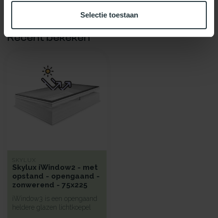
Selectie toestaan
Recent bekeken
SKYLUX
Skylux iWindow2 - met
opstand - opengaand -
zonwerend - 75x225
iWindow3 is een opengaand
heldere glazen lichtkoepel
met een hoge isolatie voorz...