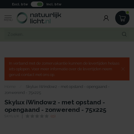
Excl. btw
Incl. btw
MENU
In verband met de zomervakantie kunnen de levertijden helaas
iets oplopen. Voor meer informatie over de levertijden neem
gerust contact met ons op.
Home
/
Skylux iWindow2 - met opstand - opengaand -
zonwerend - 75x225
Skylux iWindow2 - met opstand -
opengaand - zonwerend - 75x225
SKYLUX
(0)