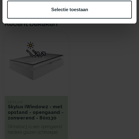
Selectie toestaan
Recent bekeken
SKYLUX
Skylux iWindow2 - met
opstand - opengaand -
zonwerend - 80x130
iWindow3 is een opengaand
heldere glazen lichtkoepel
met een hoge isolatie voorz...