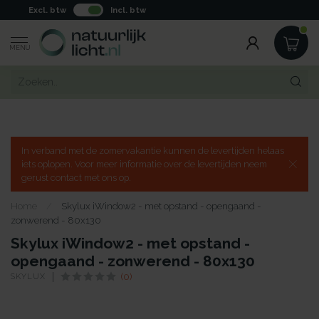
Excl. btw
Incl. btw
MENU
In verband met de zomervakantie kunnen de levertijden helaas
iets oplopen. Voor meer informatie over de levertijden neem
gerust contact met ons op.
Home
/
Skylux iWindow2 - met opstand - opengaand -
zonwerend - 80x130
Skylux iWindow2 - met opstand -
opengaand - zonwerend - 80x130
SKYLUX
(0)