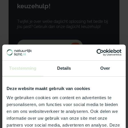
keuzehulp!
Twijfel je over welke daglicht oplossing het beste bij
jou past? Gebruik dan onze daglicht keuzehulp!
Gebruik onze keuzehulp
Neem contact op
Toestemming
Details
Over
Deze website maakt gebruik van cookies
Productomschrijving
We gebruiken cookies om content en advertenties te
personaliseren, om functies voor social media te bieden
Specificaties
en om ons websiteverkeer te analyseren. Ook delen we
informatie over uw gebruik van onze site met onze
partners voor social media, adverteren en analyse. Deze
Reviews