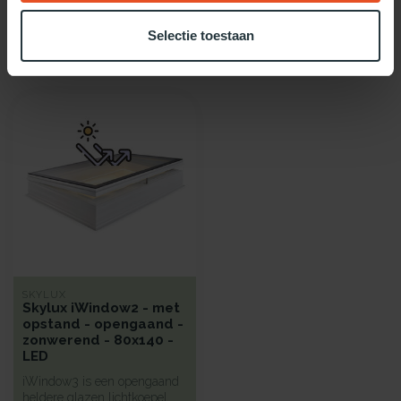
Selectie toestaan
Recent bekeken
SKYLUX
Skylux iWindow2 - met
opstand - opengaand -
zonwerend - 80x140 -
LED
iWindow3 is een opengaand
heldere glazen lichtkoepel