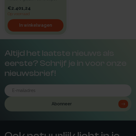
met een hoge isolatie voorz...
€2.401,24
Op voorraad
In winkelwagen
Altijd het laatste nieuws als
eerste? Schrijf je in voor onze
nieuwsbrief!
Abonneer