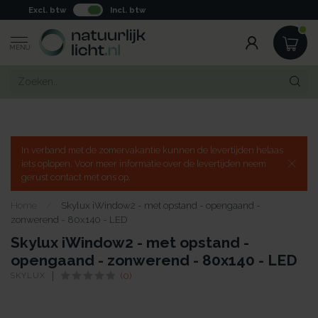
Excl. btw
Incl. btw
MENU
In verband met de zomervakantie kunnen de levertijden helaas
iets oplopen. Voor meer informatie over de levertijden neem
gerust contact met ons op.
Home
/
Skylux iWindow2 - met opstand - opengaand -
zonwerend - 80x140 - LED
Skylux iWindow2 - met opstand -
opengaand - zonwerend - 80x140 - LED
SKYLUX
(0)