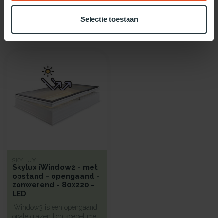
Selectie toestaan
Recent bekeken
SKYLUX
Skylux iWindow2 - met
opstand - opengaand -
zonwerend - 80x220 -
LED
iWindow3 is een opengaand
opale glazen lichtkoepel met