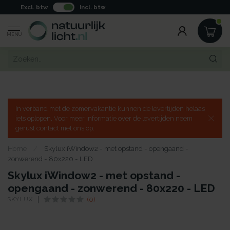
Excl. btw
Incl. btw
MENU
In verband met de zomervakantie kunnen de levertijden helaas
iets oplopen. Voor meer informatie over de levertijden neem
gerust contact met ons op.
Home
/
Skylux iWindow2 - met opstand - opengaand -
zonwerend - 80x220 - LED
Skylux iWindow2 - met opstand -
opengaand - zonwerend - 80x220 - LED
SKYLUX
(0)