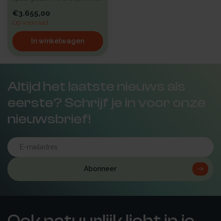
een hoge isolatie voorzie...
€3.655,00
Op voorraad
In winkelwagen
Altijd het laatste nieuws als
eerste? Schrijf je in voor onze
nieuwsbrief!
Abonneer