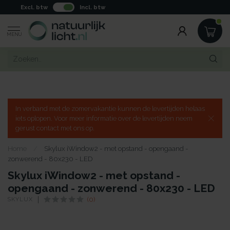
Excl. btw
Incl. btw
MENU
In verband met de zomervakantie kunnen de levertijden helaas
iets oplopen. Voor meer informatie over de levertijden neem
gerust contact met ons op.
Home
/
Skylux iWindow2 - met opstand - opengaand -
zonwerend - 80x230 - LED
Skylux iWindow2 - met opstand -
opengaand - zonwerend - 80x230 - LED
SKYLUX
(0)