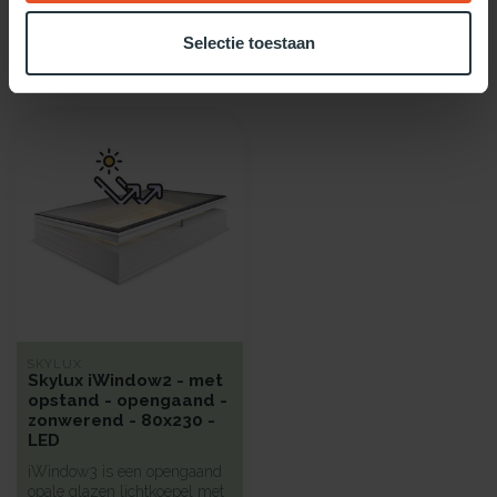
Selectie toestaan
Recent bekeken
SKYLUX
Skylux iWindow2 - met
opstand - opengaand -
zonwerend - 80x230 -
LED
iWindow3 is een opengaand
opale glazen lichtkoepel met