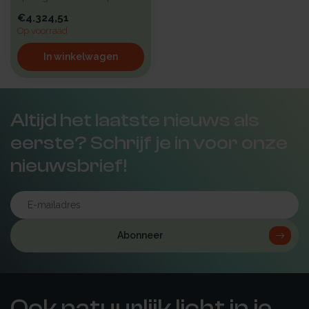
een hoge isolatie voorzie...
€4.324,51
Op voorraad
In winkelwagen
Altijd het laatste nieuws als
eerste? Schrijf je in voor onze
nieuwsbrief!
Abonneer
Ook natuurlijk licht in je