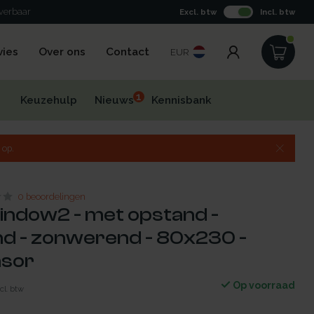
everbaar
Excl. btw
Incl. btw
vies
Over ons
Contact
EUR
1
Keuzehulp
Nieuws
Kennisbank
 op.
0 beoordelingen
indow2 - met opstand -
d - zonwerend - 80x230 -
nsor
Op voorraad
cl. btw