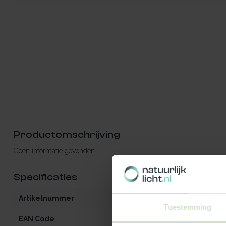
Productomschrijving
Geen informatie gevonden
Specificaties
Artikelnummer
iW2-MO-OG-zo
Toestemming
EAN Code
540112900684