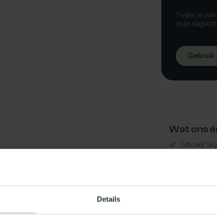
Twijfel je ove
onze daglicht
Gebruik
Wat ons é
Officieel Sk
Gratis bezo
99% uit voor
3-5 werkdag
nwerend80x230-RS
Details
Maak jouw
6