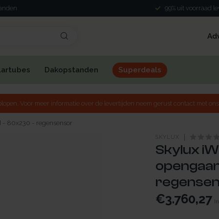
landen
99% uit voorraad l
Ad
lartubes
Dakopstanden
Superdeals
lopen. Voor meer informatie over de levertijden neem gerust contact met ons
 - 80x230 - regensensor
SKYLUX
Skylux iW
opengaan
regense
€3.760,27
In