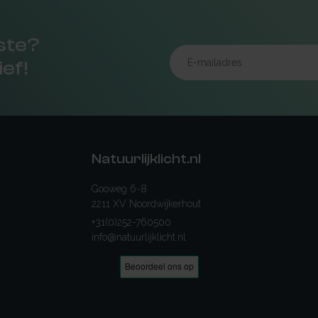
rste?
ief!
Natuurlijklicht.nl
Gooweg 6-8
2211 XV Noordwijkerhout
+31(0)252-760500
info@natuurlijklicht.nl