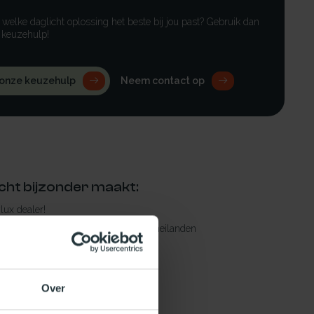
r welke daglicht oplossing het beste bij jou past? Gebruik dan
 keuzehulp!
 onze keuzehulp
Neem contact op
cht bijzonder maakt:
ylux dealer!
rging in Nederland, m.u.v. de Waddeneilanden
raad leverbaar
en levertijd
Over
 bestelling compleet!