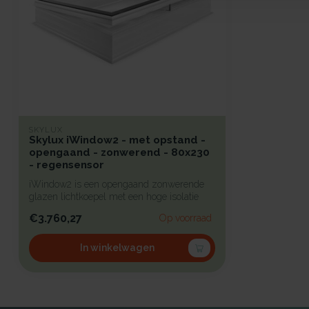
SKYLUX
Skylux iWindow2 - met opstand -
opengaand - zonwerend - 80x230
- regensensor
iWindow2 is een opengaand zonwerende
glazen lichtkoepel met een hoge isolatie
vo...
€3.760,27
Op voorraad
In winkelwagen