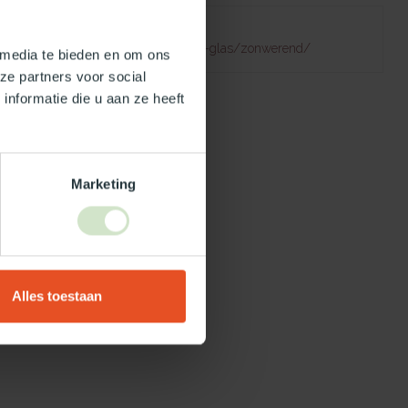
Failed to fetch
natuurlijklicht.nl/platdakramen/type-glas/zonwerend/
 media te bieden en om ons
ze partners voor social
nformatie die u aan ze heeft
Marketing
Alles toestaan