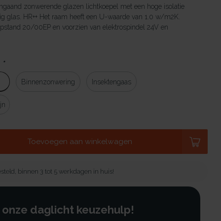
ngaand zonwerende glazen lichtkoepel met een hoge isolatie
ig glas. HR++ Het raam heeft een U-waarde van 1.0 w/m2K.
pstand 20/00EP en voorzien van elektrospindel 24V en
:
*
Binnenzonwering
Insektengaas
jn
Toevoegen aan winkelwagen
steld, binnen 3 tot 5 werkdagen in huis!
 onze daglicht keuzehulp!