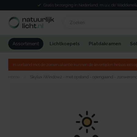
Gratis bezorging in Nederland, m.u.v. de Waddenei
Lichtkoepels
Platdakramen
So
Assortiment
In verband met de zomervakantie kunnen de levertijden helaas iets op
Home
/
Skylux iWindow2 - met opstand - opengaand - zonwerend