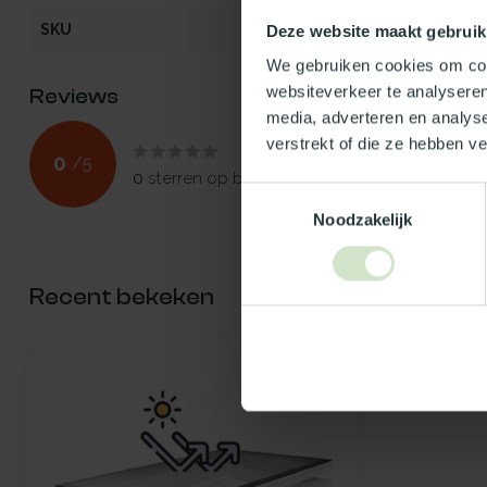
SKU
100684
Deze website maakt gebruik
We gebruiken cookies om cont
websiteverkeer te analyseren
Reviews
media, adverteren en analys
verstrekt of die ze hebben v
0
/
5
0
sterren op basis van
0
beoordelingen
Toestemmingsselectie
Noodzakelijk
Recent bekeken