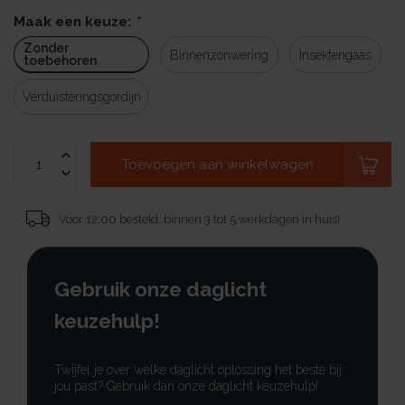
Maak een keuze:
*
Zonder
Binnenzonwering
Insektengaas
toebehoren
Verduisteringsgordijn
Toevoegen aan winkelwagen
Voor 12:00 besteld, binnen 3 tot 5 werkdagen in huis!
Gebruik onze daglicht
keuzehulp!
Twijfel je over welke daglicht oplossing het beste bij
jou past? Gebruik dan onze daglicht keuzehulp!