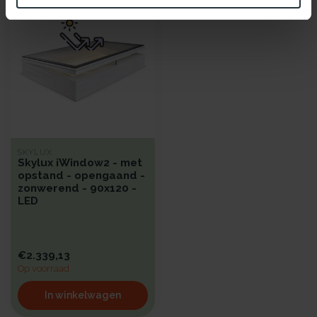
SKYLUX
Skylux iWindow2 - met
opstand - opengaand -
zonwerend - 90x120 -
LED
€2.339,13
Op voorraad
In winkelwagen