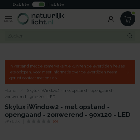
Excl. btw
Incl. btw
MENU
In verband met de zomervakantie kunnen de levertijden helaas
iets oplopen. Voor meer informatie over de levertijden neem
gerust contact met ons op.
Home
/
Skylux iWindow2 - met opstand - opengaand -
zonwerend - 90x120 - LED
Skylux iWindow2 - met opstand -
opengaand - zonwerend - 90x120 - LED
SKYLUX
(0)