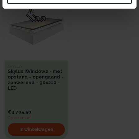
SKYLUX
Skylux iWindow2 - met
opstand - opengaand -
zonwerend - 90x210 -
LED
€3.705,50
Op voorraad
In winkelwagen