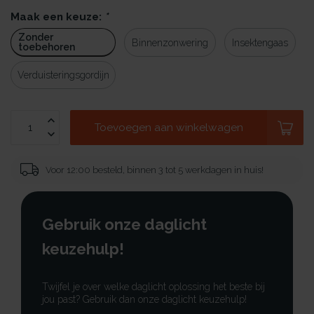
Maak een keuze:
*
Zonder
Binnenzonwering
Insektengaas
toebehoren
Verduisteringsgordijn
Toevoegen aan winkelwagen
Voor 12:00 besteld, binnen 3 tot 5 werkdagen in huis!
Gebruik onze daglicht
keuzehulp!
Twijfel je over welke daglicht oplossing het beste bij
jou past? Gebruik dan onze daglicht keuzehulp!