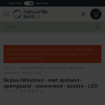
Excl. btw
Incl. btw
MENU
In verband met de zomervakantie kunnen de levertijden helaas
iets oplopen. Voor meer informatie over de levertijden neem
gerust contact met ons op.
Home
/
Skylux iWindow2 - met opstand - opengaand -
zonwerend - 90x210 - LED
Skylux iWindow2 - met opstand -
opengaand - zonwerend - 90x210 - LED
SKYLUX
(0)