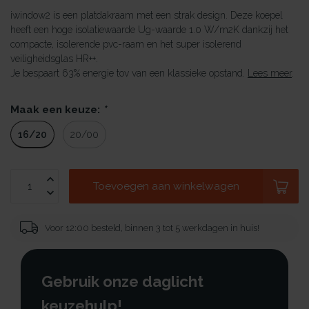
iwindow2 is een platdakraam met een strak design. Deze koepel
heeft een hoge isolatiewaarde Ug-waarde 1.0 W/m2K dankzij het
compacte, isolerende pvc-raam en het super isolerend
veiligheidsglas HR++.
Je bespaart 63% energie tov van een klassieke opstand.
Lees meer
.
Maak een keuze:
*
16/20
20/00
Toevoegen aan winkelwagen
Voor 12:00 besteld, binnen 3 tot 5 werkdagen in huis!
Gebruik onze daglicht
keuzehulp!