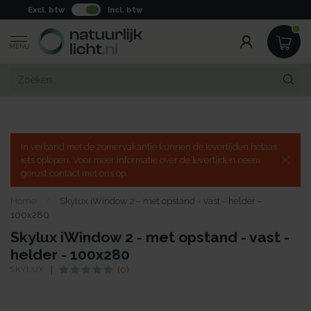
Excl. btw
Incl. btw
MENU
In verband met de zomervakantie kunnen de levertijden helaas
iets oplopen. Voor meer informatie over de levertijden neem
gerust contact met ons op.
Home
/
Skylux iWindow 2 - met opstand - vast - helder -
100x280
Skylux iWindow 2 - met opstand - vast -
helder - 100x280
SKYLUX
(0)