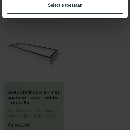
Selectie toestaan
Recent bekeken
SKYLUX
Skylux iWindow 2 - met
opstand - vast - helder
- 100x280
iwindow2 is een platdakraam
met een strak design. Deze
koepel heeft een hoge iso...
€3.054,96