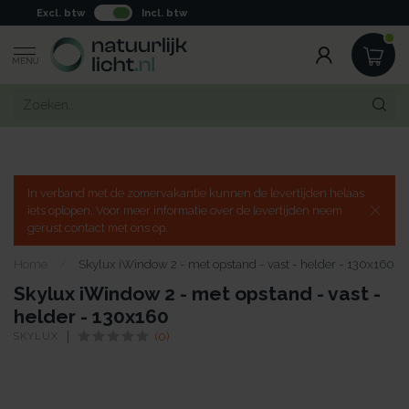
Excl. btw
Incl. btw
MENU
In verband met de zomervakantie kunnen de levertijden helaas
iets oplopen. Voor meer informatie over de levertijden neem
gerust contact met ons op.
Home
/
Skylux iWindow 2 - met opstand - vast - helder - 130x160
Skylux iWindow 2 - met opstand - vast -
helder - 130x160
SKYLUX
(0)