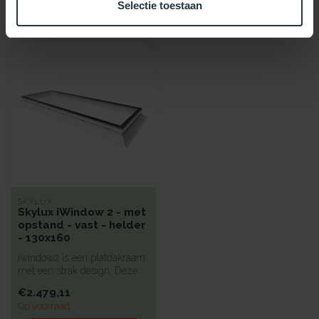
Selectie toestaan
Recent bekeken
SKYLUX
Skylux iWindow 2 - met
opstand - vast - helder
- 130x160
iwindow2 is een platdakraam
met een strak design. Deze
koepel heeft een hoge iso...
€2.479,11
Op voorraad