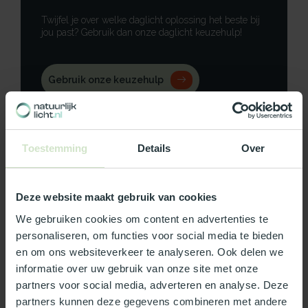
Twijfel je over welke daglicht oplossing het beste bij
jou past? Gebruik dan onze daglicht keuzehulp!
Gebruik onze keuzehulp
Neem contact op
Toestemming
Details
Over
Deze website maakt gebruik van cookies
Productomschrijving
We gebruiken cookies om content en advertenties te
Specificaties
personaliseren, om functies voor social media te bieden
en om ons websiteverkeer te analyseren. Ook delen we
informatie over uw gebruik van onze site met onze
Reviews
partners voor social media, adverteren en analyse. Deze
partners kunnen deze gegevens combineren met andere