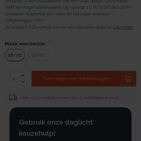
iwindow2 is een platdakraam met een strak design. Deze koepel
heeft een hoge isolatiewaarde Ug-waarde 1.0 W/m2K dankzij het
compacte, isolerende pvc-raam en het super isolerend
veiligheidsglas HR++.
Je bespaart 63% energie tov van een klassieke opstand.
Lees meer
.
Maak een keuze:
*
16/20
20/00
Toevoegen aan winkelwagen
Voor 12:00 besteld, binnen 3 tot 5 werkdagen in huis!
Gebruik onze daglicht
keuzehulp!