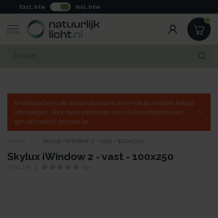
Excl. btw
Incl. btw
MENU
In verband met de zomervakantie kunnen de levertijden helaas
iets oplopen. Voor meer informatie over de levertijden neem
gerust contact met ons op.
Home
/
Skylux iWindow 2 - vast - 100x250
Skylux iWindow 2 - vast - 100x250
SKYLUX
(0)