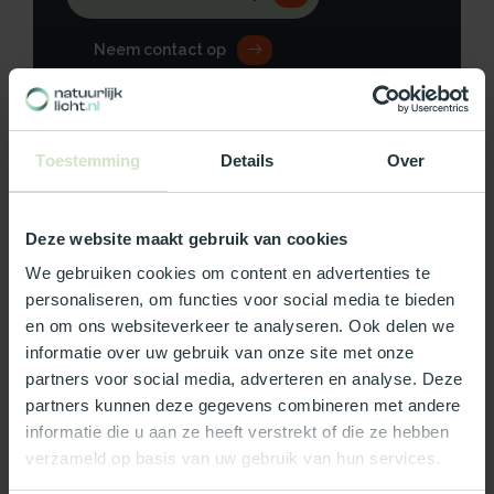
Neem contact op
Toestemming
Details
Over
Productomschrijving
Deze website maakt gebruik van cookies
Specificaties
We gebruiken cookies om content en advertenties te
Reviews
personaliseren, om functies voor social media te bieden
en om ons websiteverkeer te analyseren. Ook delen we
informatie over uw gebruik van onze site met onze
Wat ons écht bijzonder maakt:
partners voor social media, adverteren en analyse. Deze
partners kunnen deze gegevens combineren met andere
Officieel Skylux dealer!
informatie die u aan ze heeft verstrekt of die ze hebben
Gratis bezorging in Nederland, m.u.v. de Waddeneilanden
verzameld op basis van uw gebruik van hun services.
99% uit voorraad leverbaar