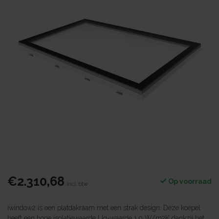
€2.310,68
Op voorraad
Incl. btw
iwindow2 is een platdakraam met een strak design. Deze koepel
heeft een hoge isolatiewaarde Ug-waarde 1.0 W/m2K dankzij het