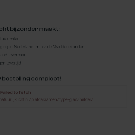
cht bijzonder maakt:
ylux dealer!
rging in Nederland, m.u.v. de Waddeneilanden
raad leverbaar
en levertijd
 bestelling compleet!
Failed to fetch
natuurlijklicht.nl/platdakramen/type-glas/helder/