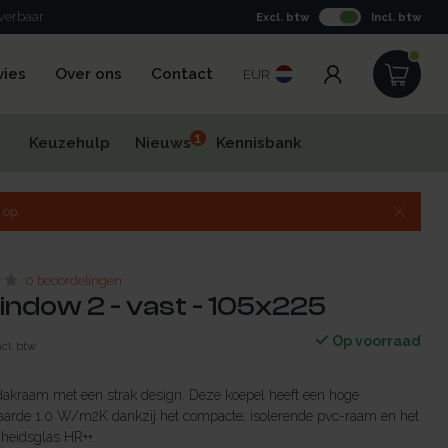
everbaar
Excl. btw
Incl. btw
vies
Over ons
Contact
EUR
1
Keuzehulp
Nieuws
Kennisbank
 op.
0 beoordelingen
indow 2 - vast - 105x225
Op voorraad
ncl. btw
dakraam met een strak design. Deze koepel heeft een hoge
aarde 1.0 W/m2K dankzij het compacte, isolerende pvc-raam en het
gheidsglas HR++.