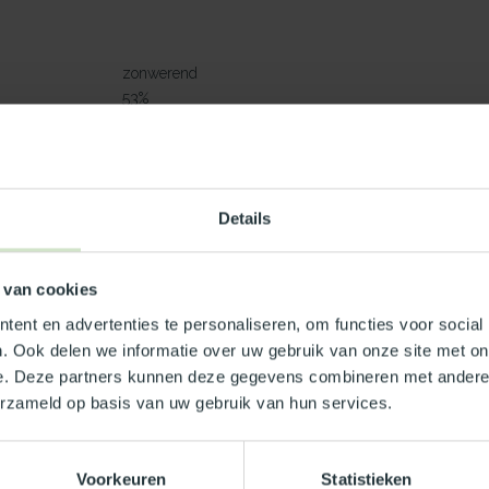
zonwerend
53%
m²K
1.,0 W/m²K
) dB
39 (-3,-7) dB
53 %
Details
eit type Benvic S wit
 van cookies
ent en advertenties te personaliseren, om functies voor social
d (buitenblad)
. Ook delen we informatie over uw gebruik van onze site met on
e. Deze partners kunnen deze gegevens combineren met andere i
erzameld op basis van uw gebruik van hun services.
Voorkeuren
Statistieken