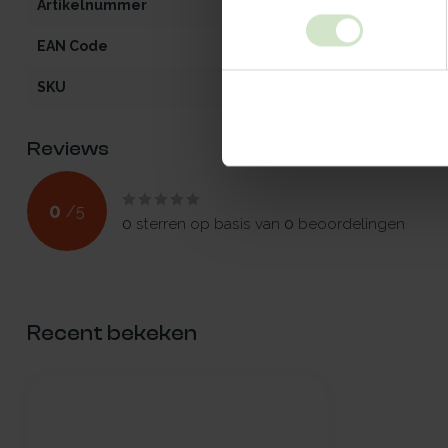
Artikelnummer
iW2-V-105x225
EAN Code
5412970925583
SKU
92558
Reviews
0
/
5
0
sterren op basis van
0
beoordelingen
Recent bekeken