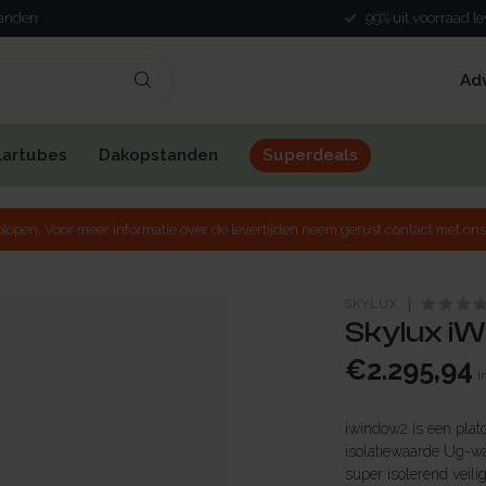
landen
99% uit voorraad l
Ad
lartubes
Dakopstanden
Superdeals
lopen. Voor meer informatie over de levertijden neem gerust contact met ons
SKYLUX
Skylux iW
€2.295,94
I
iwindow2 is een plat
isolatiewaarde Ug-w
super isolerend veili