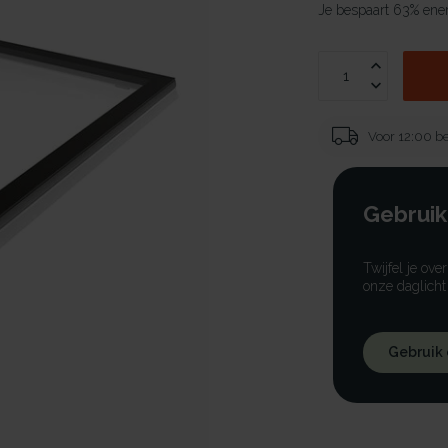
Je bespaart 63% ener
Voor 12:00 be
Gebruik
Twijfel je ove
onze daglicht
Gebruik