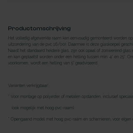
Productomschrijving
Het volledig afgewerkte raam kan eenvoudig gemonteerd worden op 
uitzondering van de pvc 16/00). Daarmee is deze glaskoepel geschik
Naast het standaard heldere glas, zijn ook opaal of zonwerend glas 
en kan geplaatst worden onder een helling tussen min. 4° en 25°. Om
voorkomen, wordt een helling van 5° geadviseerd.
Varianten verkrijgbaar:
* Voor montage op polyester of metalen opstanden, inclusief specia
(ook mogelijk met hoog pvc-raam)
* Opengaand model met hoog pvc-raam en scharnieren, voor eigen