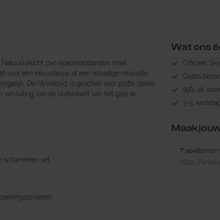
Wat ons é
Natuurlijklicht pvc-koepelopstanden (met
Officieel Sk
t voor een nieuwbouw of een volledige renovatie.
Gratis bezo
mogelijk. De iWindow2 is geschikt voor platte daken
99% uit voor
 vervuiling van de buitenkant van het glas te
3-5 werkdag
Maak jouw
TypeError: 
le scharnieren set
https://www.
 openingssysteem