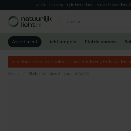
Gratis bezorging in Nederland, m.u.v. de Waddenei
Lichtkoepels
Platdakramen
So
Assortiment
In verband met de zomervakantie kunnen de levertijden helaas iets op
Home
/
Skylux iWindow 2 - vast - 105x225