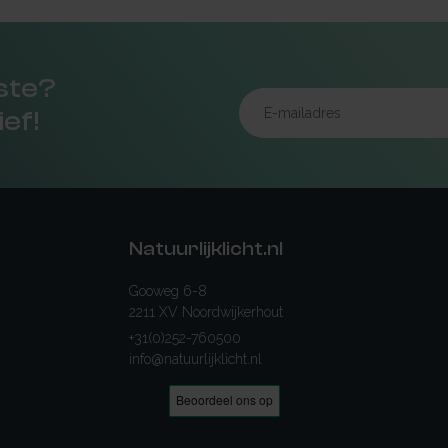
rste?
ief!
Natuurlijklicht.nl
Gooweg 6-8
2211 XV Noordwijkerhout
+31(0)252-760500
info@natuurlijklicht.nl