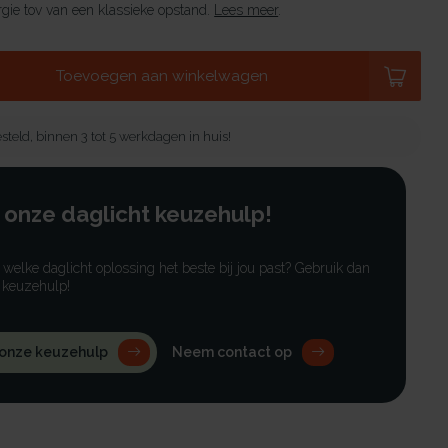
gie tov van een klassieke opstand.
Lees meer
.
Toevoegen aan winkelwagen
steld, binnen 3 tot 5 werkdagen in huis!
 onze daglicht keuzehulp!
r welke daglicht oplossing het beste bij jou past? Gebruik dan
 keuzehulp!
 onze keuzehulp
Neem contact op