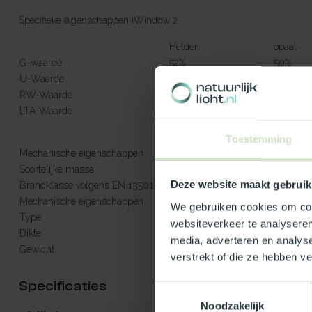
Specifieke eigenschappen iWindow 2:
Helder
opaal
G-waarde
52%
50%
U-Waarde
1,0 W/m²K
1,0 W/
RW-Waarde
39 (-3,-7) dB
39 (-3,-7
LTA-Waarde
75 %
72 %
Toestemming
Mechanische eigenschappen
Slagvast pvc van raamkwalit
Soortelijke massa
1450 kg/m³
Deze website maakt gebruik
Brandklasse volgens EN 13501-1
E
Mechanische eigenschappen
HR++ dubbel glas
We gebruiken cookies om cont
Type
Gelaagd (binnenblad). Gehar
websiteverkeer te analyseren
Dikte
± 39 mm
media, adverteren en analys
Gewicht
± 35 à 44 kg/m²
verstrekt of die ze hebben v
Specificaties
Toestemmingsselectie
Noodzakelijk