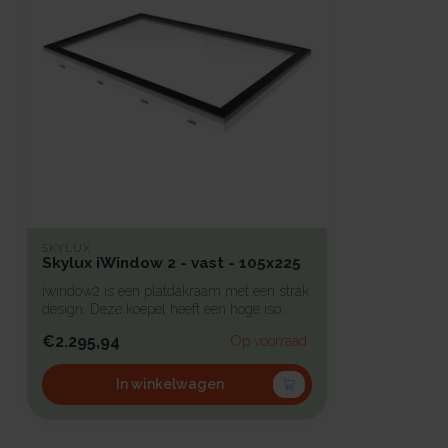
SKYLUX
Skylux iWindow 2 - vast - 105x225
iwindow2 is een platdakraam met een strak
design. Deze koepel heeft een hoge iso...
€2.295,94
Op voorraad
In winkelwagen