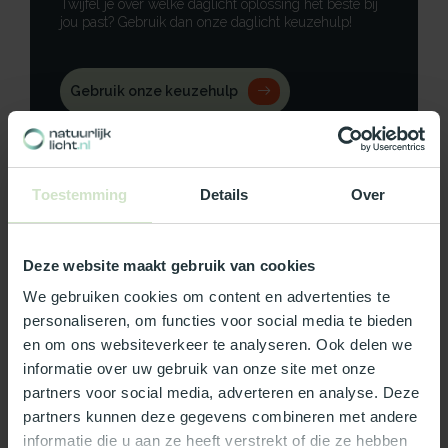
Twijfel je over welke daglicht oplossing het beste bij
jou past? Gebruik dan onze daglicht keuzehulp!
Gebruik onze keuzehulp
Neem contact op
Toestemming
Details
Over
Deze website maakt gebruik van cookies
Productomschrijving
We gebruiken cookies om content en advertenties te
Specificaties
personaliseren, om functies voor social media te bieden
en om ons websiteverkeer te analyseren. Ook delen we
Reviews
informatie over uw gebruik van onze site met onze
partners voor social media, adverteren en analyse. Deze
partners kunnen deze gegevens combineren met andere
Wat ons écht bijzonder maakt:
informatie die u aan ze heeft verstrekt of die ze hebben