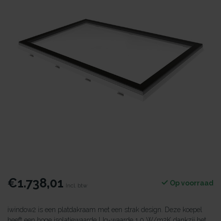
€1.738,01
Op voorraad
Incl. btw
iwindow2 is een platdakraam met een strak design. Deze koepel
heeft een hoge isolatiewaarde Ug-waarde 1.0 W/m2K dankzij het