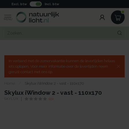
Excl. btw
Incl. btw
MENU
In verband met de zomervakantie kunnen de levertijden helaas
iets oplopen. Voor meer informatie over de levertijden neem
gerust contact met ons op.
Home
/
Skylux iWindow 2 - vast - 110x170
Skylux iWindow 2 - vast - 110x170
SKYLUX
(0)