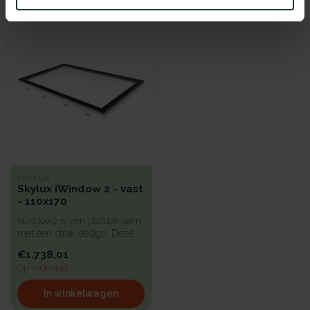
Recent bekeken
SKYLUX
Skylux iWindow 2 - vast
- 110x170
iwindow2 is een platdakraam
met een strak design. Deze
koepel heeft een hoge iso...
€1.738,01
Op voorraad
In winkelwagen