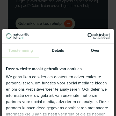
Twijfel je over welke daglicht oplossing het beste bij
jou past? Gebruik dan onze daglicht keuzehulp!
Gebruik onze keuzehulp
Neem contact op
Toestemming
Details
Over
Deze website maakt gebruik van cookies
Productomschrijving
We gebruiken cookies om content en advertenties te
Specificaties
personaliseren, om functies voor social media te bieden
en om ons websiteverkeer te analyseren. Ook delen we
Reviews
informatie over uw gebruik van onze site met onze
partners voor social media, adverteren en analyse. Deze
partners kunnen deze gegevens combineren met andere
Wat ons écht bijzonder maakt:
informatie die u aan ze heeft verstrekt of die ze hebben