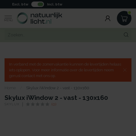
Excl. btw
Incl. btw
MENU
In verband met de zomervakantie kunnen de levertijden helaas
iets oplopen. Voor meer informatie over de levertijden neem
gerust contact met ons op.
Home
/
Skylux iWindow 2 - vast - 130x160
Skylux iWindow 2 - vast - 130x160
SKYLUX
(0)