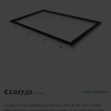
€2.027,50
Op voorraad
Incl. btw
iwindow2 is een platdakraam met een strak design. Deze koepel
heeft een hoge isolatiewaarde Ug-waarde 1.0 W/m2K dankzij het