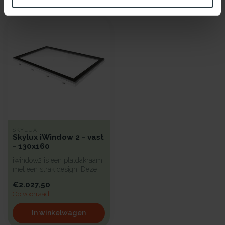
Recent bekeken
SKYLUX
Skylux iWindow 2 - vast
- 130x160
iwindow2 is een platdakraam
met een strak design. Deze
koepel heeft een hoge iso...
€2.027,50
Op voorraad
In winkelwagen