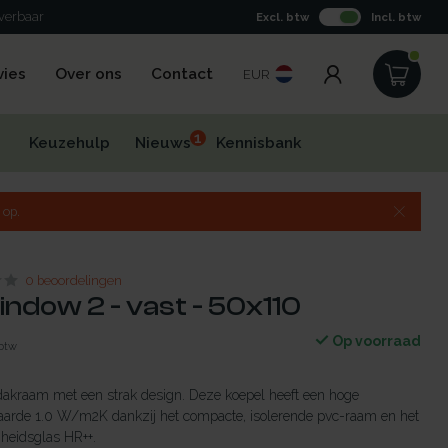
everbaar
Excl. btw
Incl. btw
vies
Over ons
Contact
EUR
1
Keuzehulp
Nieuws
Kennisbank
 op.
0 beoordelingen
indow 2 - vast - 50x110
Op voorraad
 btw
dakraam met een strak design. Deze koepel heeft een hoge
aarde 1.0 W/m2K dankzij het compacte, isolerende pvc-raam en het
gheidsglas HR++.