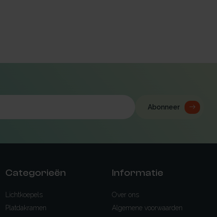
Abonneer
Categorieën
Informatie
Lichtkoepels
Over ons
Platdakramen
Algemene voorwaarden