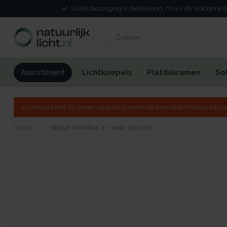
Gratis bezorging in Nederland, m.u.v. de Waddenei
Lichtkoepels
Platdakramen
So
Assortiment
In verband met de zomervakantie kunnen de levertijden helaas iets op
Home
/
Skylux iWindow 2 - vast - 50x110