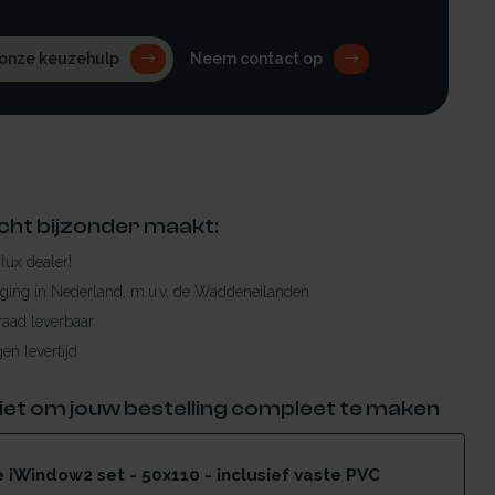
 onze keuzehulp
Neem contact op
cht bijzonder maakt:
ylux dealer!
rging in Nederland, m.u.v. de Waddeneilanden
raad leverbaar
en levertijd
iet om jouw bestelling compleet te maken
iWindow2 set - 50x110 - inclusief vaste PVC