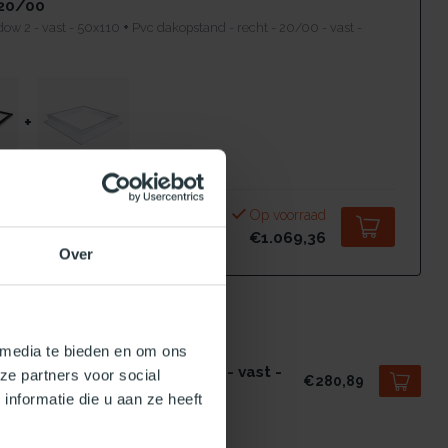
20/00
ow 2 - vast - 50x110
+
Pvc dakopstand - recht - 20/00 - vast -
+
Op voorraad
€1.069,36
Over
 bestelling compleet!
 media te bieden en om ons
UURLIJKLICHT.NL
 dakopstand - recht - 20/00 - vast -
ze partners voor social
€280,89
x110
nformatie die u aan ze heeft
voorraad