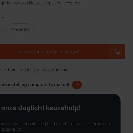
gie tov van een klassieke opstand.
Lees meer
.
:
*
Zonwerend
Toevoegen aan winkelwagen
steld, binnen 3 tot 5 werkdagen in huis!
ouw bestelling compleet te maken!
 onze daglicht keuzehulp!
r welke daglicht oplossing het beste bij jou past? Gebruik dan
 keuzehulp!