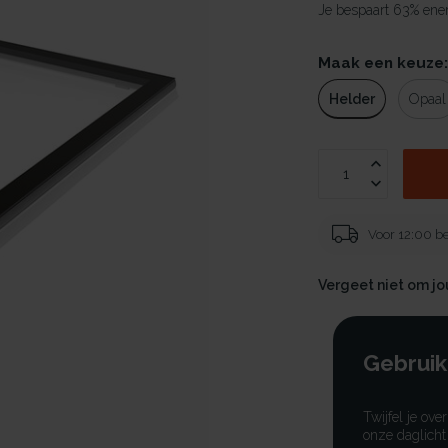
Je bespaart 63% ener
Maak een keuze
Helder
Opaal
Voor 12:00 be
Vergeet niet om j
Gebruik
Twijfel je ove
onze daglicht