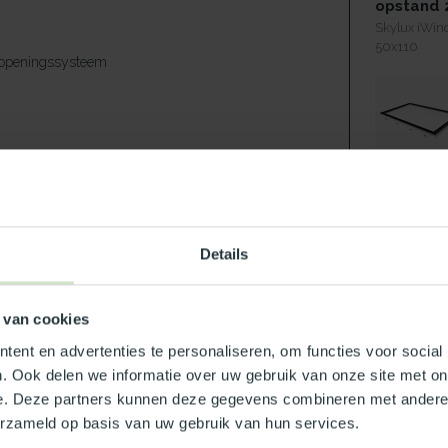
opstand 
Skylux iWind
50x110
 openingssysteem
zonwerend
53%
m²K
1.,0 W/m²K
) dB
39 (-3,-7) dB
Details
53 %
Maak jouw
 van cookies
eit type Benvic S wit
ent en advertenties te personaliseren, om functies voor social
NAT
Pvc
. Ook delen we informatie over uw gebruik van onze site met on
50
e. Deze partners kunnen deze gegevens combineren met andere i
Op 
d (buitenblad)
erzameld op basis van uw gebruik van hun services.