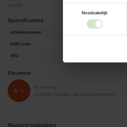
Gewicht
± 35 à 44 kg/m²
Toestemmingsselectie
Noodzakelijk
Specificaties
Artikelnummer
iW2-V-50x110
EAN Code
5412970925170
SKU
92517
Reviews
0
/
5
0
sterren op basis van
0
beoordelingen
Recent bekeken