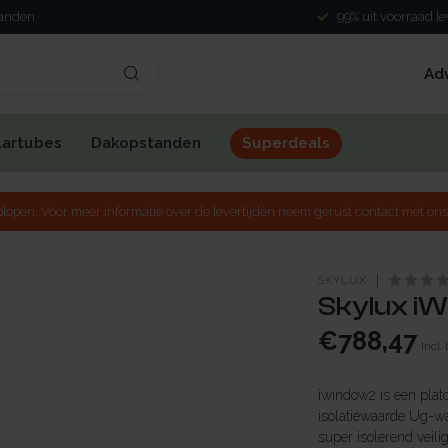
landen
99% uit voorraad l
Ad
lartubes
Dakopstanden
Superdeals
lopen. Voor meer informatie over de levertijden neem gerust contact met ons
SKYLUX
Skylux iW
€788,47
Incl.
iwindow2 is een plat
isolatiewaarde Ug-w
super isolerend veili