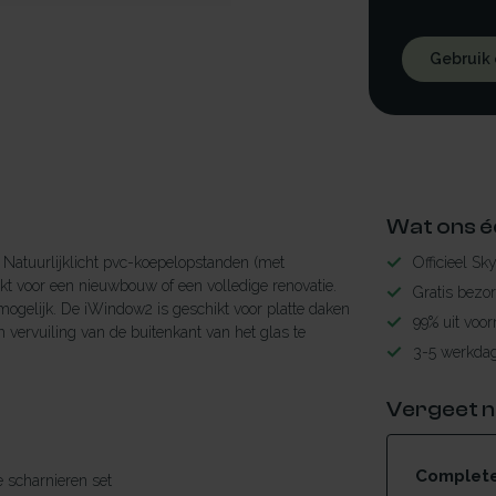
Gebruik
Wat ons é
Natuurlijklicht pvc-koepelopstanden (met
Officieel Sk
t voor een nieuwbouw of een volledige renovatie.
Gratis bezo
mogelijk. De iWindow2 is geschikt voor platte daken
99% uit voor
 vervuiling van de buitenkant van het glas te
3-5 werkdag
Vergeet n
Complete 
le scharnieren set