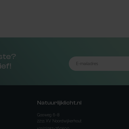
rste?
ief!
Natuurlijklicht.nl
Gooweg 6-8
2211 XV Noordwijkerhout
+31(0)252-760500