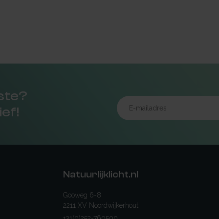
rste?
ief!
Natuurlijklicht.nl
Gooweg 6-8
2211 XV Noordwijkerhout
+31(0)252-760500