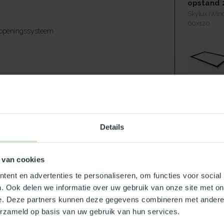
opstand 
Skylux iWin
60x120
 openingssysteem
zonwerend
53%
m²K
1.,0 W/m²K
) dB
39 (-3,-7) dB
Details
53 %
Maak jouw
 van cookies
eit type Benvic S wit
ent en advertenties te personaliseren, om functies voor social
NAT
Pvc
. Ook delen we informatie over uw gebruik van onze site met on
60
e. Deze partners kunnen deze gegevens combineren met andere i
Op 
d (buitenblad)
erzameld op basis van uw gebruik van hun services.