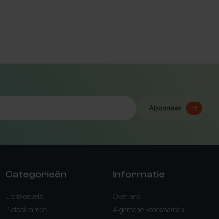
Abonneer
Categorieën
Informatie
Lichtkoepels
Over ons
Platdakramen
Algemene voorwaarden