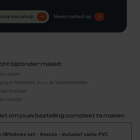
 onze keuzehulp
Neem contact op
cht bijzonder maakt:
ylux dealer!
rging in Nederland, m.u.v. de Waddeneilanden
raad leverbaar
en levertijd
iet om jouw bestelling compleet te maken
iWindow2 set - 60x120 - inclusief vaste PVC