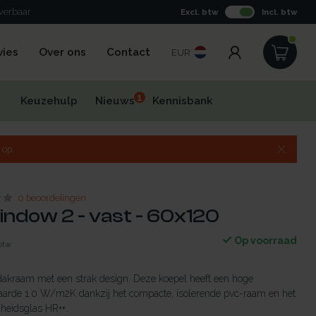
everbaar
Excl. btw
Incl. btw
vies
Over ons
Contact
EUR
1
Keuzehulp
Nieuws
Kennisbank
 op.
0 beoordelingen
indow 2 - vast - 60x120
Op voorraad
 btw
dakraam met een strak design. Deze koepel heeft een hoge
aarde 1.0 W/m2K dankzij het compacte, isolerende pvc-raam en het
gheidsglas HR++.