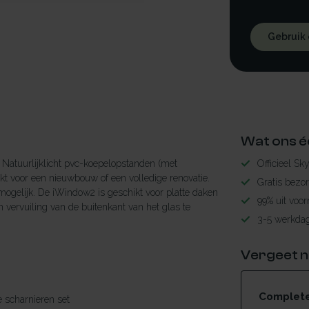
Gebruik
Wat ons é
Natuurlijklicht pvc-koepelopstanden (met
Officieel Sk
t voor een nieuwbouw of een volledige renovatie.
Gratis bezo
mogelijk. De iWindow2 is geschikt voor platte daken
99% uit voor
 vervuiling van de buitenkant van het glas te
3-5 werkdag
Vergeet n
Complete 
le scharnieren set