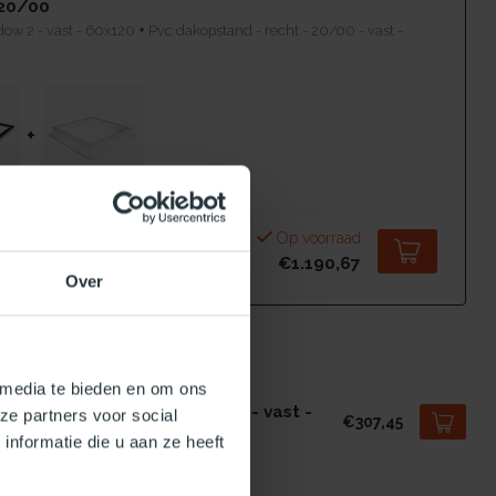
20/00
dow 2 - vast - 60x120
+
Pvc dakopstand - recht - 20/00 - vast -
+
Op voorraad
€1.190,67
Over
 bestelling compleet!
 media te bieden en om ons
UURLIJKLICHT.NL
 dakopstand - recht - 20/00 - vast -
ze partners voor social
€307,45
x120
nformatie die u aan ze heeft
voorraad