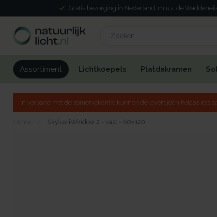
Gratis bezorging in Nederland, m.u.v. de Waddenei
Lichtkoepels
Platdakramen
So
Assortiment
In verband met de zomervakantie kunnen de levertijden helaas iets op
Home
/
Skylux iWindow 2 - vast - 60x120