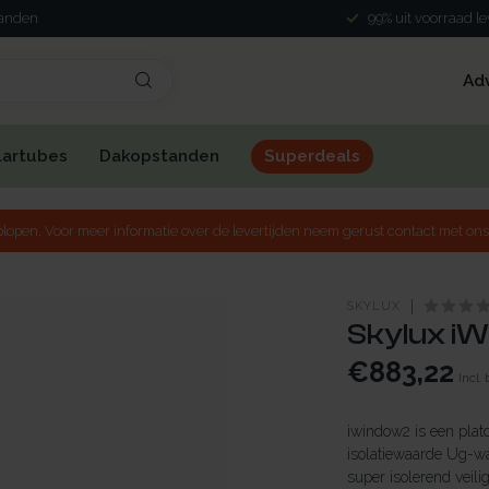
landen
99% uit voorraad l
Ad
lartubes
Dakopstanden
Superdeals
lopen. Voor meer informatie over de levertijden neem gerust contact met ons
SKYLUX
Skylux iW
€883,22
Incl.
iwindow2 is een plat
isolatiewaarde Ug-w
super isolerend veili