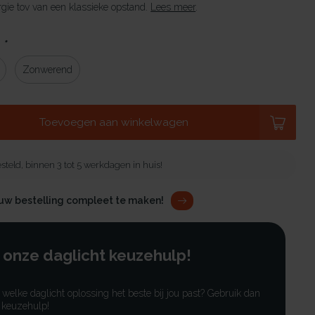
gie tov van een klassieke opstand.
Lees meer
.
:
*
Zonwerend
Toevoegen aan winkelwagen
steld, binnen 3 tot 5 werkdagen in huis!
ouw bestelling compleet te maken!
 onze daglicht keuzehulp!
r welke daglicht oplossing het beste bij jou past? Gebruik dan
 keuzehulp!