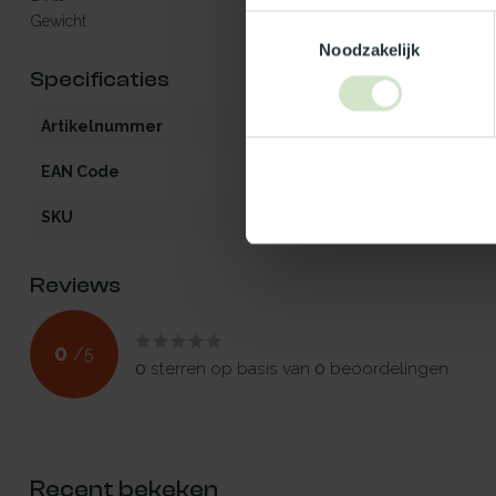
Gewicht
± 35 à 44 kg/m²
Toestemmingsselectie
Noodzakelijk
Specificaties
Artikelnummer
iW2-V-60x120
EAN Code
5412970925231
SKU
92523
Reviews
0
/
5
0
sterren op basis van
0
beoordelingen
Recent bekeken