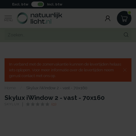
Excl. btw
Incl. btw
MENU
In verband met de zomervakantie kunnen de levertijden helaas
iets oplopen. Voor meer informatie over de levertijden neem
gerust contact met ons op.
Home
/
Skylux iWindow 2 - vast - 70x160
Skylux iWindow 2 - vast - 70x160
SKYLUX
(0)