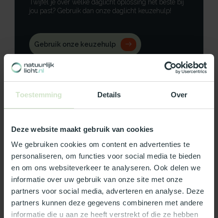
Twijfel je over welke daglicht oplossing het beste bij
jou past? Gebruik dan onze daglicht keuzehulp!
Gebruik onze keuzehulp
Neem contact op
Toestemming
Details
Over
Deze website maakt gebruik van cookies
Productomschrijving
We gebruiken cookies om content en advertenties te
Specificaties
personaliseren, om functies voor social media te bieden
en om ons websiteverkeer te analyseren. Ook delen we
Reviews
informatie over uw gebruik van onze site met onze
partners voor social media, adverteren en analyse. Deze
partners kunnen deze gegevens combineren met andere
Wat ons écht bijzonder maakt:
informatie die u aan ze heeft verstrekt of die ze hebben