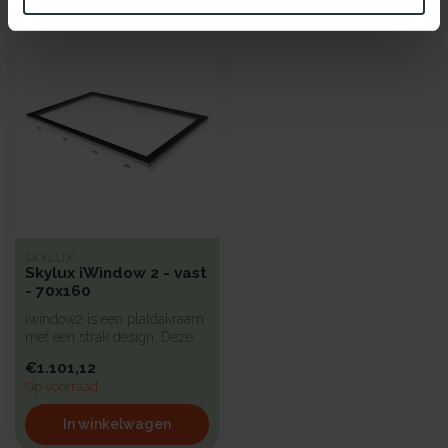
Recent bekeken
SKYLUX
Skylux iWindow 2 - vast
- 70x160
iwindow2 is een platdakraam
met een strak design. Deze
koepel heeft een hoge iso...
€1.101,12
Op voorraad
In winkelwagen