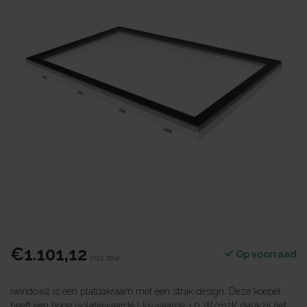
€1.101,12
Op voorraad
Incl. btw
iwindow2 is een platdakraam met een strak design. Deze koepel
heeft een hoge isolatiewaarde Ug-waarde 1.0 W/m2K dankzij het