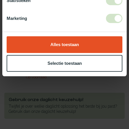
Statistieken
Marketing
Op voorraad
€1.324,61
Alles toestaan
Maak jouw bestelling compleet!
NATUURLIJKLICHT.NL
Selectie toestaan
Pvc dakopstand - recht -
€334,02
20/00 - vast - 75x125
Op voorraad
Gebruik onze daglicht keuzehulp!
Twijfel je over welke daglicht oplossing het beste bij jou past?
Gebruik dan onze daglicht keuzehulp!