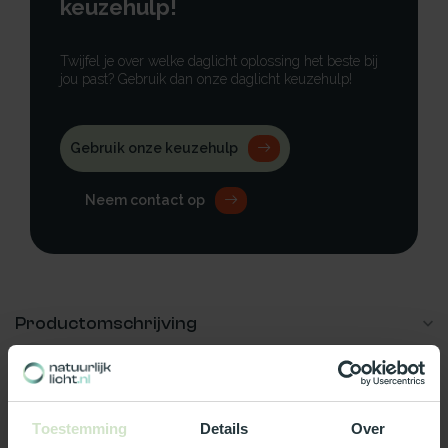
keuzehulp!
Twijfel je over welke daglicht oplossing het beste bij
jou past? Gebruik dan onze daglicht keuzehulp!
Gebruik onze keuzehulp
Neem contact op
Productomschrijving
Specificaties
Reviews
Toestemming
Details
Over