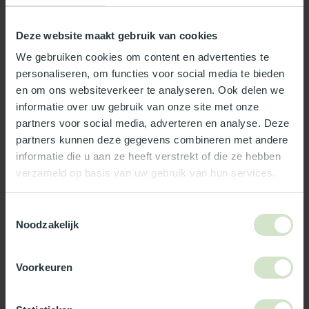
Wat ons écht bijzonder maakt:
Deze website maakt gebruik van cookies
Officieel Skylux dealer!
We gebruiken cookies om content en advertenties te
personaliseren, om functies voor social media te bieden
Gratis bezorging in Nederland, m.u.v. de Waddeneilanden
en om ons websiteverkeer te analyseren. Ook delen we
99% uit voorraad leverbaar
informatie over uw gebruik van onze site met onze
3-5 werkdagen levertijd
partners voor social media, adverteren en analyse. Deze
partners kunnen deze gegevens combineren met andere
Vergeet niet om jouw bestelling compleet te
informatie die u aan ze heeft verstrekt of die ze hebben
maken
verzameld op basis van uw gebruik van hun services.
Complete iWindow2 set - 75x125 - inclusief
Toestemmingsselectie
vaste PVC opstand 20/00
Noodzakelijk
Skylux iWindow 2 - vast - 75x125
+
Pvc dakopstand - recht -
20/00 - vast - 75x125
Voorkeuren
+