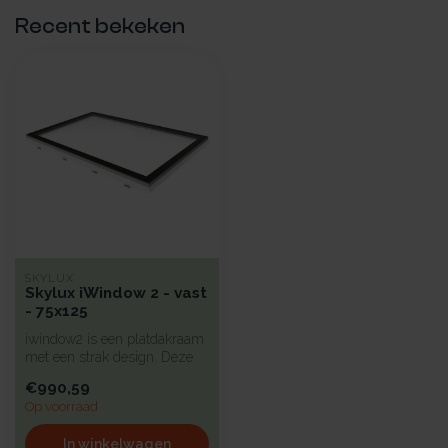
Recent bekeken
SKYLUX
Skylux iWindow 2 - vast
- 75x125
iwindow2 is een platdakraam
met een strak design. Deze
koepel heeft een hoge iso...
€990,59
Op voorraad
In winkelwagen