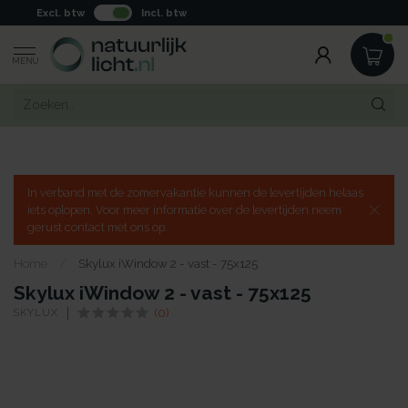
Excl. btw
Incl. btw
MENU
In verband met de zomervakantie kunnen de levertijden helaas
iets oplopen. Voor meer informatie over de levertijden neem
gerust contact met ons op.
Home
/
Skylux iWindow 2 - vast - 75x125
Skylux iWindow 2 - vast - 75x125
SKYLUX
(0)