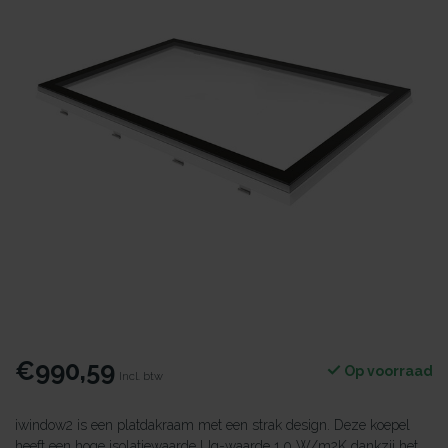
€990,59
Op voorraad
Incl. btw
iwindow2 is een platdakraam met een strak design. Deze koepel
heeft een hoge isolatiewaarde Ug-waarde 1.0 W/m2K dankzij het