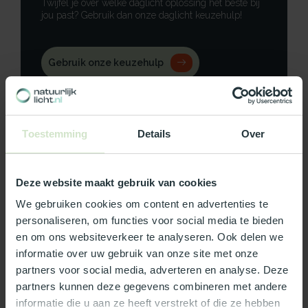
Twijfel je over welke daglicht oplossing het beste bij
jou past? Gebruik dan onze daglicht keuzehulp!
Gebruik onze keuzehulp
Neem contact op
Toestemming
Details
Over
Deze website maakt gebruik van cookies
Productomschrijving
We gebruiken cookies om content en advertenties te
Specificaties
personaliseren, om functies voor social media te bieden
en om ons websiteverkeer te analyseren. Ook delen we
Reviews
informatie over uw gebruik van onze site met onze
partners voor social media, adverteren en analyse. Deze
partners kunnen deze gegevens combineren met andere
Wat ons écht bijzonder maakt:
informatie die u aan ze heeft verstrekt of die ze hebben