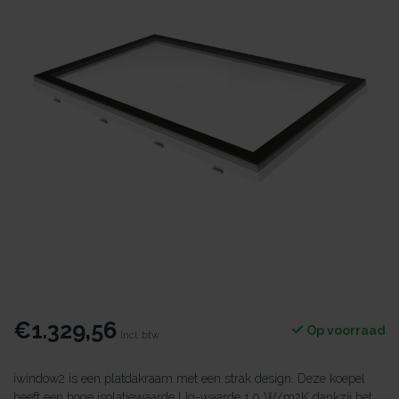
€1.329,56
Op voorraad
Incl. btw
iwindow2 is een platdakraam met een strak design. Deze koepel
heeft een hoge isolatiewaarde Ug-waarde 1.0 W/m2K dankzij het