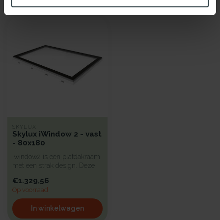
Recent bekeken
SKYLUX
Skylux iWindow 2 - vast
- 80x180
iwindow2 is een platdakraam
met een strak design. Deze
koepel heeft een hoge iso...
€1.329,56
Op voorraad
In winkelwagen