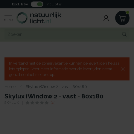
Excl. btw
Incl. btw
MENU
In verband met de zomervakantie kunnen de levertijden helaas
iets oplopen. Voor meer informatie over de levertijden neem
gerust contact met ons op.
Home
/
Skylux iWindow 2 - vast - 80x180
Skylux iWindow 2 - vast - 80x180
SKYLUX
(0)