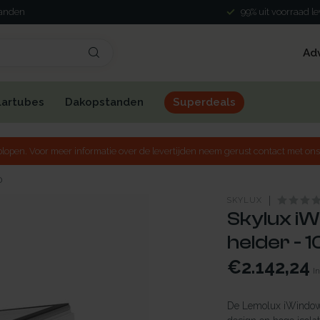
landen
99% uit voorraad l
Ad
lartubes
Dakopstanden
Superdeals
lopen. Voor meer informatie over de levertijden neem gerust contact met ons
0
SKYLUX
Skylux iW
helder - 
€2.142,24
In
De Lemolux iWindow3