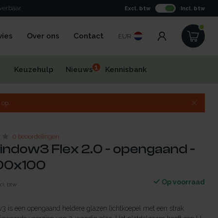
everbaar
Excl. btw
Incl. btw
vies
Over ons
Contact
EUR
1
Keuzehulp
Nieuws
Kennisbank
 op.
0 beoordelingen
indow3 Flex 2.0 - opengaand -
100x100
Op voorraad
cl. btw
 is een opengaand heldere glazen lichtkoepel met een strak