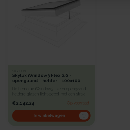
SKYLUX
Skylux iWindow3 Flex 2.0 -
opengaand - helder - 100x100
De Lemolux iWindow3 is een opengaand
heldere glazen lichtkoepel met een strak
d...
€2.142,24
Op voorraad
In winkelwagen