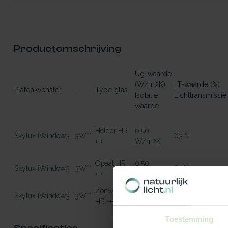
Productomschrijving
Ug-waarde
(W/m2K)
LT-waarde (%)
Platdakvenster
-
Type glas
Isolatie
Lichttransmissie
waarde
Helder HR
0.50
Skylux iWindow3
3W**
63 %
+++
W/m2K
Opaal HR
0.50
Skylux iWindow3
3W**
61 %
+++
W/m2K
Zonwerend
0.50
Skylux iWindow3
3W**
46 %
HR +++
W/m2K
Toestemming