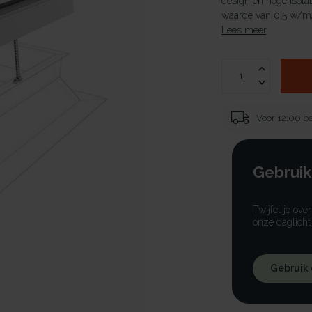
design en hoge isola
waarde van 0,5 w/m2
Lees meer
.
Voor 12:00 be
Gebruik
Twijfel je ove
onze daglicht
Gebruik