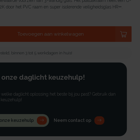
tiewaarde voorzien van 3-wandig glas. Het platdakraam heeft een U-
K door het PVC raam en super isolerende veiligheidsglas HR++.
Toevoegen aan winkelwagen
steld, binnen 3 tot 5 werkdagen in huis!
 onze daglicht keuzehulp!
r welke daglicht oplossing het beste bij jou past? Gebruik dan
 keuzehulp!
 onze keuzehulp
Neem contact op