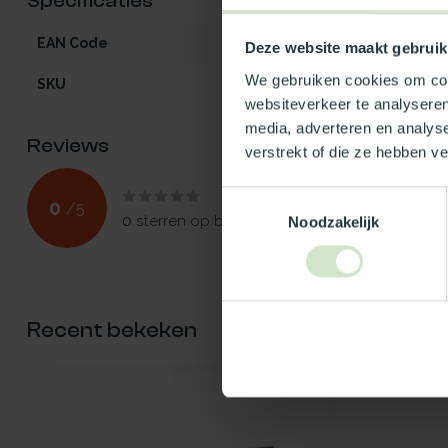
Specificaties
EAN Code
540112903258
Deze website maakt gebruik
We gebruiken cookies om cont
SKU
103258
websiteverkeer te analyseren
media, adverteren en analys
Reviews
verstrekt of die ze hebben v
Toestemmingsselectie
0
/
5
0
sterren op basis van
0
beoordelingen
Noodzakelijk
Recent bekeken