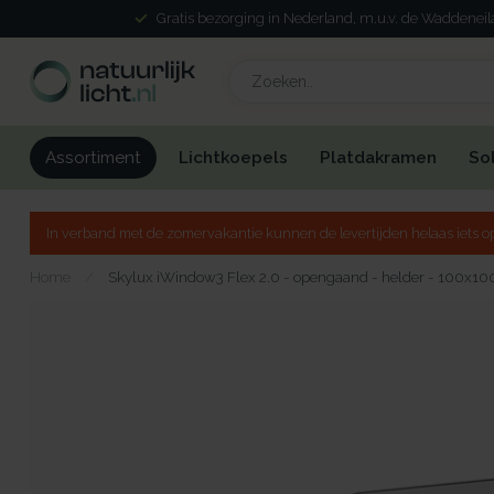
Gratis bezorging in Nederland, m.u.v. de Waddenei
Lichtkoepels
Platdakramen
So
Assortiment
In verband met de zomervakantie kunnen de levertijden helaas iets op
Home
/
Skylux iWindow3 Flex 2.0 - opengaand - helder - 100x10