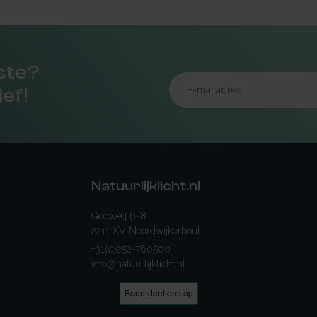
rste?
ief!
Natuurlijklicht.nl
Gooweg 6-8
2211 XV Noordwijkerhout
+31(0)252-760500
info@natuurlijklicht.nl