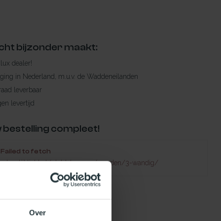
cht bijzonder maakt:
ylux dealer!
rging in Nederland, m.u.v. de Waddeneilanden
raad leverbaar
en levertijd
 bestelling compleet!
Failed to fetch
natuurlijklicht.nl/platdakramen/wanden/3-wandig/
Over