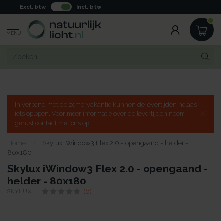
Excl. btw
Incl. btw
MENU
In verband met de zomervakantie kunnen de levertijden helaas
iets oplopen. Voor meer informatie over de levertijden neem
gerust contact met ons op.
Home
/
Skylux iWindow3 Flex 2.0 - opengaand - helder -
80x180
Skylux iWindow3 Flex 2.0 - opengaand -
helder - 80x180
SKYLUX
(0)