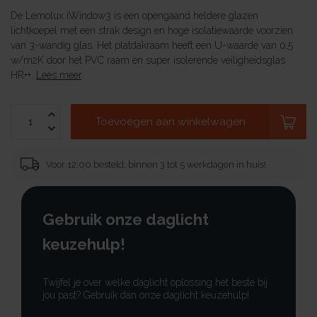
De Lemolux iWindow3 is een opengaand heldere glazen
lichtkoepel met een strak design en hoge isolatiewaarde voorzien
van 3-wandig glas. Het platdakraam heeft een U-waarde van 0,5
w/m2K door het PVC raam en super isolerende veiligheidsglas
HR++.
Lees meer
.
Toevoegen aan winkelwagen
Voor 12:00 besteld, binnen 3 tot 5 werkdagen in huis!
Gebruik onze daglicht
keuzehulp!
Twijfel je over welke daglicht oplossing het beste bij
jou past? Gebruik dan onze daglicht keuzehulp!