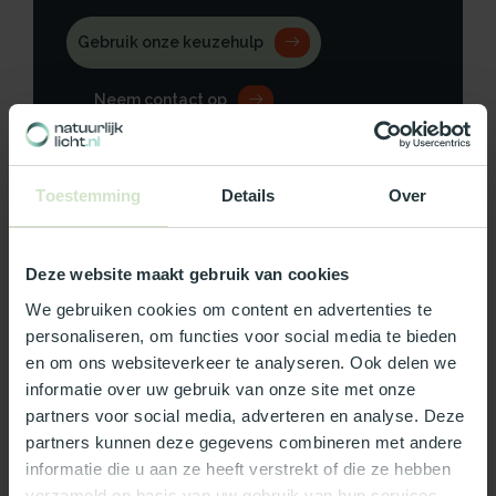
Gebruik onze keuzehulp
Neem contact op
Toestemming
Details
Over
Productomschrijving
Deze website maakt gebruik van cookies
Specificaties
We gebruiken cookies om content en advertenties te
personaliseren, om functies voor social media te bieden
Reviews
en om ons websiteverkeer te analyseren. Ook delen we
informatie over uw gebruik van onze site met onze
partners voor social media, adverteren en analyse. Deze
Wat ons écht bijzonder maakt:
partners kunnen deze gegevens combineren met andere
Officieel Skylux dealer!
informatie die u aan ze heeft verstrekt of die ze hebben
verzameld op basis van uw gebruik van hun services.
Gratis bezorging in Nederland, m.u.v. de Waddeneilanden