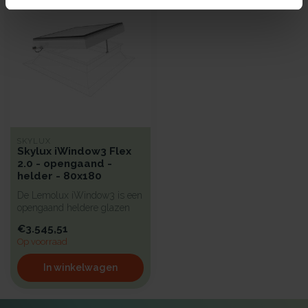
SKYLUX
Skylux iWindow3 Flex
2.0 - opengaand -
helder - 80x180
De Lemolux iWindow3 is een
opengaand heldere glazen
lichtkoepel met een strak d...
€3.545,51
Op voorraad
In winkelwagen