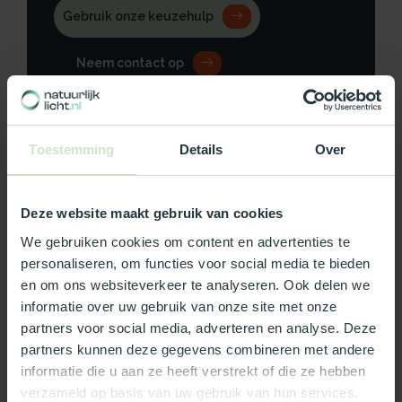
Gebruik onze keuzehulp
Neem contact op
Toestemming
Details
Over
Productomschrijving
Deze website maakt gebruik van cookies
Specificaties
We gebruiken cookies om content en advertenties te
personaliseren, om functies voor social media te bieden
Reviews
en om ons websiteverkeer te analyseren. Ook delen we
informatie over uw gebruik van onze site met onze
partners voor social media, adverteren en analyse. Deze
Wat ons écht bijzonder maakt:
partners kunnen deze gegevens combineren met andere
Officieel Skylux dealer!
informatie die u aan ze heeft verstrekt of die ze hebben
Gratis bezorging in Nederland, m.u.v. de Waddeneilanden
verzameld op basis van uw gebruik van hun services.