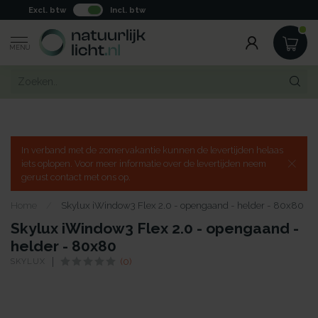
Excl. btw
Incl. btw
MENU
In verband met de zomervakantie kunnen de levertijden helaas
iets oplopen. Voor meer informatie over de levertijden neem
gerust contact met ons op.
Home
/
Skylux iWindow3 Flex 2.0 - opengaand - helder - 80x80
Skylux iWindow3 Flex 2.0 - opengaand -
helder - 80x80
SKYLUX
(0)