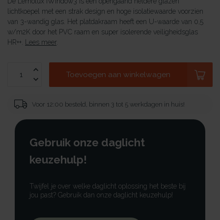
De Lemolux iWindow3 is een opengaand heldere glazen
lichtkoepel met een strak design en hoge isolatiewaarde voorzien
van 3-wandig glas. Het platdakraam heeft een U-waarde van 0,5
w/m2K door het PVC raam en super isolerende veiligheidsglas
HR++.
Lees meer
.
Toevoegen aan winkelwagen
Voor 12:00 besteld, binnen 3 tot 5 werkdagen in huis!
Gebruik onze daglicht
keuzehulp!
Twijfel je over welke daglicht oplossing het beste bij
jou past? Gebruik dan onze daglicht keuzehulp!