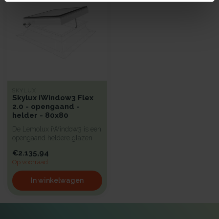
SKYLUX
Skylux iWindow3 Flex
2.0 - opengaand -
helder - 80x80
De Lemolux iWindow3 is een
opengaand heldere glazen
lichtkoepel met een strak d...
€2.135,94
Op voorraad
In winkelwagen