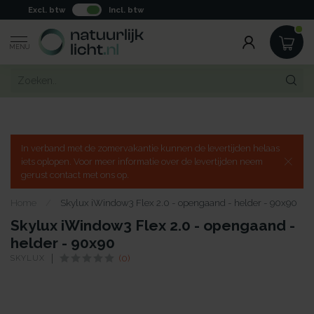
Excl. btw
Incl. btw
MENU
In verband met de zomervakantie kunnen de levertijden helaas
iets oplopen. Voor meer informatie over de levertijden neem
gerust contact met ons op.
Home
/
Skylux iWindow3 Flex 2.0 - opengaand - helder - 90x90
Skylux iWindow3 Flex 2.0 - opengaand -
helder - 90x90
SKYLUX
(0)