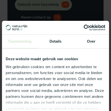
Gebruik onze keuzehulp
Neem contact op
Toestemming
Details
Over
Productomschrijving
Deze website maakt gebruik van cookies
Specificaties
We gebruiken cookies om content en advertenties te
personaliseren, om functies voor social media te bieden
Reviews
en om ons websiteverkeer te analyseren. Ook delen we
informatie over uw gebruik van onze site met onze
partners voor social media, adverteren en analyse. Deze
Wat ons écht bijzonder maakt:
partners kunnen deze gegevens combineren met andere
Officieel Skylux dealer!
informatie die u aan ze heeft verstrekt of die ze hebben
Gratis bezorging in Nederland, m.u.v. de Waddeneilanden
verzameld op basis van uw gebruik van hun services.