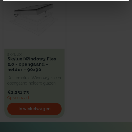
SKYLUX
Skylux iWindow3 Flex
2.0 - opengaand -
helder - 90x90
De Lemolux iWindow3 is een
opengaand heldere glazen
lichtkoepel met een strak d...
€2.251,73
Op voorraad
In winkelwagen