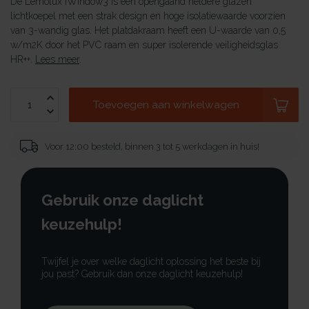
De Lemolux iWindow3 is een opengaand heldere glazen
lichtkoepel met een strak design en hoge isolatiewaarde voorzien
van 3-wandig glas. Het platdakraam heeft een U-waarde van 0,5
w/m2K door het PVC raam en super isolerende veiligheidsglas
HR++.
Lees meer
.
Toevoegen aan winkelwagen
Voor 12:00 besteld, binnen 3 tot 5 werkdagen in huis!
Gebruik onze daglicht
keuzehulp!
Twijfel je over welke daglicht oplossing het beste bij
jou past? Gebruik dan onze daglicht keuzehulp!