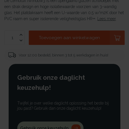
De Lemolux iWindow3 is een opengaand glazen lichtkoepel met
een strak design en hoge isolatiewaarde voorzien van 3-wandig
glas. Het platdakraam heeft een U-waarde van 0,5 w/m2K door het
PVC raam en super isolerende veiligheidsglas HR++.
Lees meer
.
Toevoegen aan winkelwagen
Voor 12:00 besteld, binnen 3 tot 5 werkdagen in huis!
Gebruik onze daglicht
keuzehulp!
Twijfel je over welke daglicht oplossing het beste bij
jou past? Gebruik dan onze daglicht keuzehulp!
Gebruik onze keuzehulp