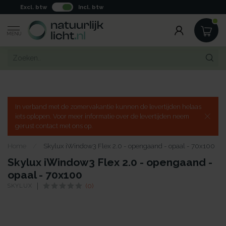
Excl. btw
Incl. btw
MENU
In verband met de zomervakantie kunnen de levertijden helaas
iets oplopen. Voor meer informatie over de levertijden neem
gerust contact met ons op.
Home
/
Skylux iWindow3 Flex 2.0 - opengaand - opaal - 70x100
Skylux iWindow3 Flex 2.0 - opengaand -
opaal - 70x100
SKYLUX
(0)