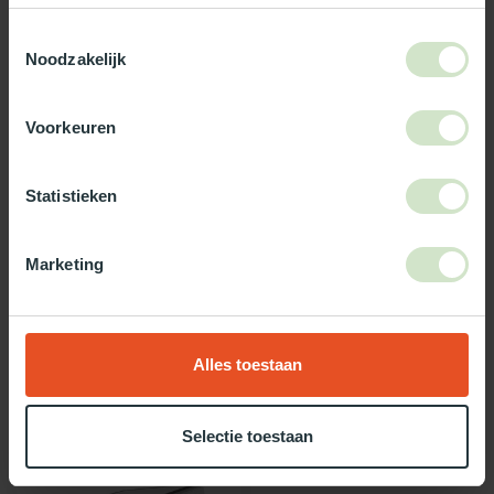
3-5 werkdagen levertijd
Toestemmingsselectie
Noodzakelijk
Maak jouw bestelling compleet!
TypeError: Failed to fetch
Voorkeuren
https://www.natuurlijklicht.nl/platdakramen/wanden/3-
wandig/
Statistieken
Gebruik onze daglicht keuzehulp!
Marketing
Twijfel je over welke daglicht oplossing het beste bij jou past?
Gebruik dan onze daglicht keuzehulp!
Alles toestaan
Recent bekeken
Selectie toestaan