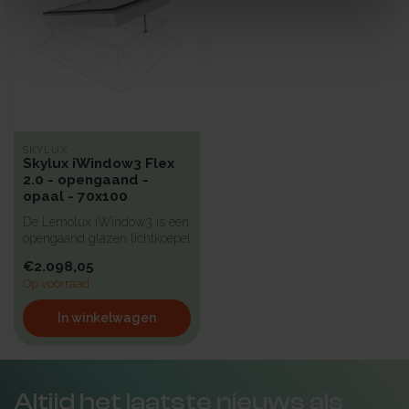
SKYLUX
Skylux iWindow3 Flex
2.0 - opengaand -
opaal - 70x100
De Lemolux iWindow3 is een
opengaand glazen lichtkoepel
met een strak design en...
€2.098,05
Op voorraad
In winkelwagen
Altijd het laatste nieuws als