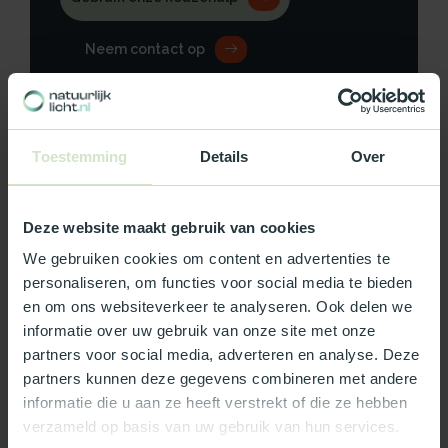
Neem contact op
Toestemming
Details
Over
Productomschrijving
Specificaties
Deze website maakt gebruik van cookies
We gebruiken cookies om content en advertenties te
Reviews
personaliseren, om functies voor social media te bieden
en om ons websiteverkeer te analyseren. Ook delen we
informatie over uw gebruik van onze site met onze
Wat ons écht bijzonder maakt:
partners voor social media, adverteren en analyse. Deze
partners kunnen deze gegevens combineren met andere
Officieel Skylux dealer!
informatie die u aan ze heeft verstrekt of die ze hebben
Gratis bezorging in Nederland, m.u.v. de Waddeneilanden
verzameld op basis van uw gebruik van hun services.
99% uit voorraad leverbaar