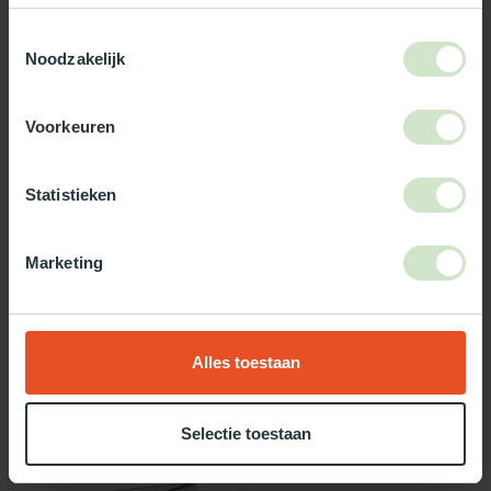
3-5 werkdagen levertijd
Toestemmingsselectie
Noodzakelijk
Maak jouw bestelling compleet!
TypeError: Failed to fetch
Voorkeuren
https://www.natuurlijklicht.nl/platdakramen/wanden/3-
wandig/
Statistieken
Gebruik onze daglicht keuzehulp!
Marketing
Twijfel je over welke daglicht oplossing het beste bij jou past?
Gebruik dan onze daglicht keuzehulp!
Alles toestaan
Recent bekeken
Selectie toestaan