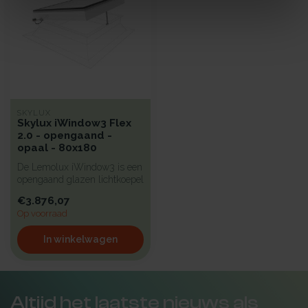
SKYLUX
Skylux iWindow3 Flex
2.0 - opengaand -
opaal - 80x180
De Lemolux iWindow3 is een
opengaand glazen lichtkoepel
met een strak design en...
€3.876,07
Op voorraad
In winkelwagen
Altijd het laatste nieuws als