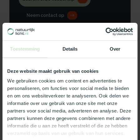
Neem contact op
Toestemming
Details
Over
Productomschrijving
Specificaties
Deze website maakt gebruik van cookies
We gebruiken cookies om content en advertenties te
Reviews
personaliseren, om functies voor social media te bieden
en om ons websiteverkeer te analyseren. Ook delen we
informatie over uw gebruik van onze site met onze
Wat ons écht bijzonder maakt:
partners voor social media, adverteren en analyse. Deze
partners kunnen deze gegevens combineren met andere
Officieel Skylux dealer!
informatie die u aan ze heeft verstrekt of die ze hebben
Gratis bezorging in Nederland, m.u.v. de Waddeneilanden
verzameld op basis van uw gebruik van hun services.
99% uit voorraad leverbaar