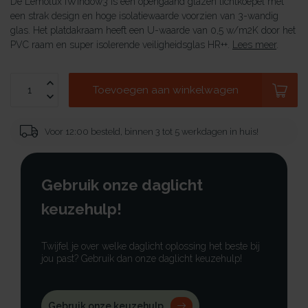
De Lemolux iWindow3 is een opengaand glazen lichtkoepel met
een strak design en hoge isolatiewaarde voorzien van 3-wandig
glas. Het platdakraam heeft een U-waarde van 0,5 w/m2K door het
PVC raam en super isolerende veiligheidsglas HR++.
Lees meer
.
Toevoegen aan winkelwagen
Voor 12:00 besteld, binnen 3 tot 5 werkdagen in huis!
Gebruik onze daglicht
keuzehulp!
Twijfel je over welke daglicht oplossing het beste bij
jou past? Gebruik dan onze daglicht keuzehulp!
Gebruik onze keuzehulp