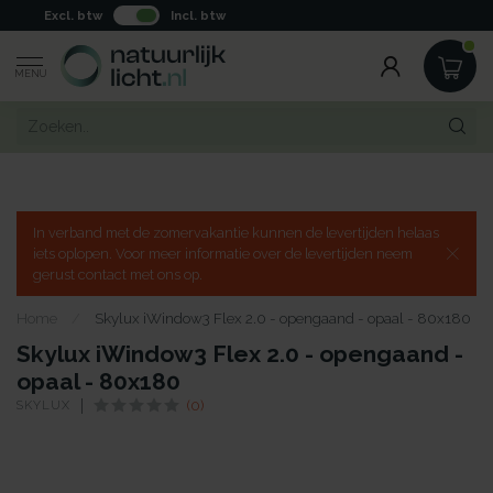
Excl. btw
Incl. btw
MENU
In verband met de zomervakantie kunnen de levertijden helaas
iets oplopen. Voor meer informatie over de levertijden neem
gerust contact met ons op.
Home
/
Skylux iWindow3 Flex 2.0 - opengaand - opaal - 80x180
Skylux iWindow3 Flex 2.0 - opengaand -
opaal - 80x180
SKYLUX
(0)