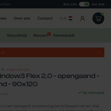
everbaar
Excl. btw
Incl. btw
vies
Over ons
Contact
EUR
1
Keuzehulp
Nieuws
Kennisbank
 op.
0 beoordelingen
indow3 Flex 2.0 - opengaand -
d - 90x120
Op voorraad
ncl. btw
 is een opengaand zonwerend glazen lichtkoepel met een strak