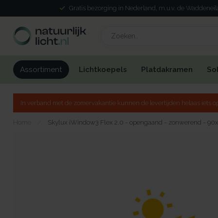
Gratis bezorging in Nederland, m.u.v. de Waddenei
Lichtkoepels
Platdakramen
So
Assortiment
In verband met de zomervakantie kunnen de levertijden helaas iets op
Home
/
Skylux iWindow3 Flex 2.0 - opengaand - zonwerend - 90