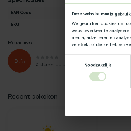
Specificaties
EAN Code
5401129032975
Deze website maakt gebruik
We gebruiken cookies om cont
SKU
103297
websiteverkeer te analyseren
media, adverteren en analys
Reviews
verstrekt of die ze hebben v
Toestemmingsselectie
0
/
5
0
sterren op basis van
0
beoordelingen
Noodzakelijk
Recent bekeken