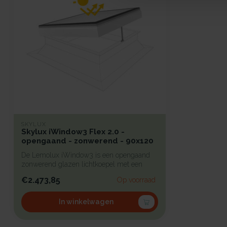
SKYLUX
Skylux iWindow3 Flex 2.0 -
opengaand - zonwerend - 90x120
De Lemolux iWindow3 is een opengaand
zonwerend glazen lichtkoepel met een
strak...
€2.473,85
Op voorraad
In winkelwagen