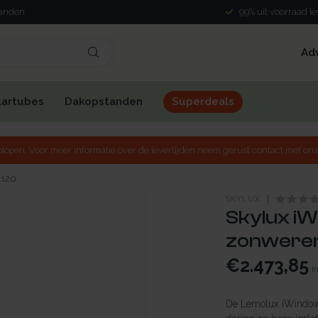
landen
99% uit voorraad l
Ad
lartubes
Dakopstanden
Superdeals
lopen. Voor meer informatie over de levertijden neem gerust contact met ons
x120
SKYLUX
Skylux iW
zonweren
€2.473,85
I
De Lemolux iWindow3