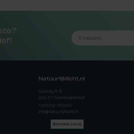
rste?
ief!
Natuurlijklicht.nl
Gooweg 6-8
2211 XV Noordwijkerhout
+31(0)252-760500
info@natuurlijklicht.nl