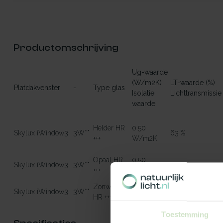
Productomschrijving
Ug-waarde
(W/m2K)
LT-waarde (%)
Platdakvenster
-
Type glas
Isolatie
Lichttransmissie
waarde
Helder HR
0.50
Skylux iWindow3
3W**
63 %
+++
W/m2K
Opaal HR
0.50
Skylux iWindow3
3W**
61 %
+++
W/m2K
Zonwerend
0.50
Skylux iWindow3
3W**
46 %
HR +++
W/m2K
Toestemming