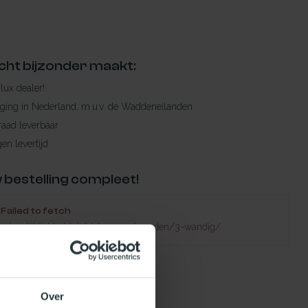
cht bijzonder maakt:
ylux dealer!
rging in Nederland, m.u.v. de Waddeneilanden
raad leverbaar
en levertijd
 bestelling compleet!
Failed to fetch
natuurlijklicht.nl/platdakramen/wanden/3-wandig/
Over