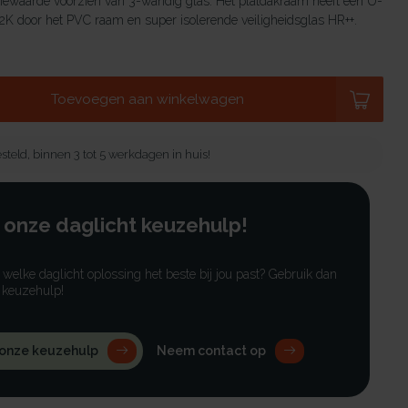
tiewaarde voorzien van 3-wandig glas. Het platdakraam heeft een U-
K door het PVC raam en super isolerende veiligheidsglas HR++.
Toevoegen aan winkelwagen
steld, binnen 3 tot 5 werkdagen in huis!
 onze daglicht keuzehulp!
r welke daglicht oplossing het beste bij jou past? Gebruik dan
 keuzehulp!
 onze keuzehulp
Neem contact op