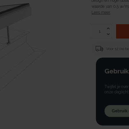
design en hoge isola
waarde van 0,5 w/m2
Lees meer
.
Voor 12:00 be
Gebruik
Twijfel je ove
onze daglicht
Gebruik