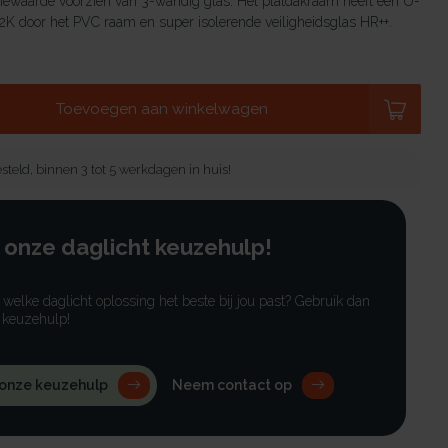
tiewaarde voorzien van 3-wandig glas. Het platdakraam heeft een U-
K door het PVC raam en super isolerende veiligheidsglas HR++.
Toevoegen aan winkelwagen
steld, binnen 3 tot 5 werkdagen in huis!
 onze daglicht keuzehulp!
r welke daglicht oplossing het beste bij jou past? Gebruik dan
 keuzehulp!
 onze keuzehulp
Neem contact op