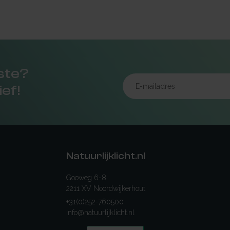
rste?
ief!
Natuurlijklicht.nl
Gooweg 6-8
2211 XV Noordwijkerhout
+31(0)252-760500
info@natuurlijklicht.nl