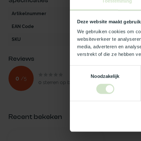
Specificaties
Toestemming
Artikelnummer
iW3-F2-OG-zo
Deze website maakt gebruik
EAN Code
5401129033095
We gebruiken cookies om cont
websiteverkeer te analyseren
SKU
103309
media, adverteren en analys
verstrekt of die ze hebben v
Reviews
Toestemmingsselectie
Noodzakelijk
0
/
5
0
sterren op basis van
0
beoordelingen
Recent bekeken