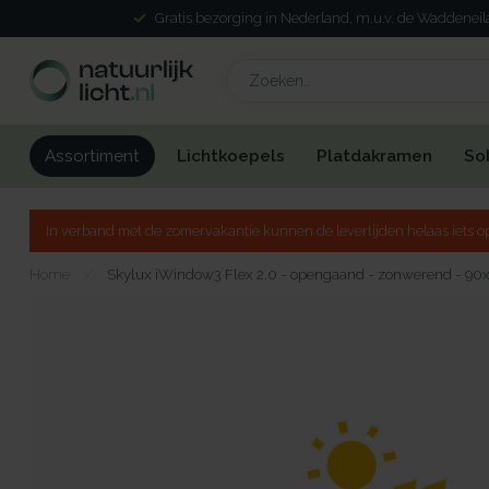
Gratis bezorging in Nederland, m.u.v. de Waddenei
Lichtkoepels
Platdakramen
So
Assortiment
In verband met de zomervakantie kunnen de levertijden helaas iets op
Home
/
Skylux iWindow3 Flex 2.0 - opengaand - zonwerend - 90