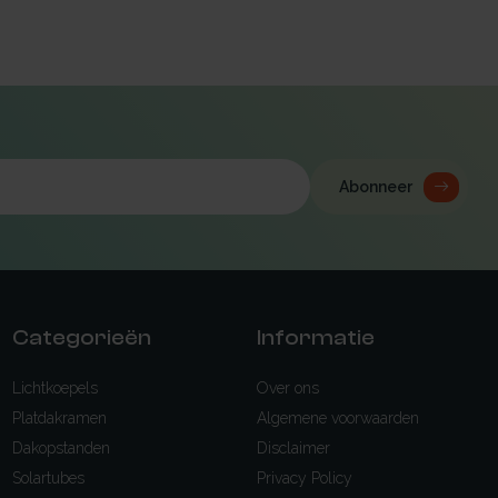
Abonneer
Categorieën
Informatie
Lichtkoepels
Over ons
Platdakramen
Algemene voorwaarden
Dakopstanden
Disclaimer
Solartubes
Privacy Policy