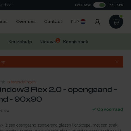
everbaar
Excl. btw
Incl. btw
vies
Over ons
Contact
EUR
1
Keuzehulp
Nieuws
Kennisbank
 op.
0 beoordelingen
indow3 Flex 2.0 - opengaand -
d - 90x90
Op voorraad
cl. btw
 is een opengaand zonwerend glazen lichtkoepel met een strak