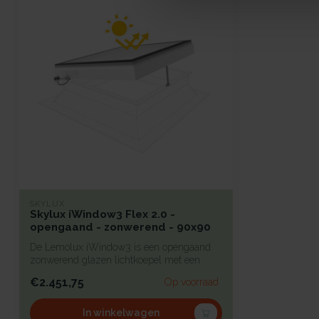
SKYLUX
Skylux iWindow3 Flex 2.0 -
opengaand - zonwerend - 90x90
De Lemolux iWindow3 is een opengaand
zonwerend glazen lichtkoepel met een
strak...
€2.451,75
Op voorraad
In winkelwagen