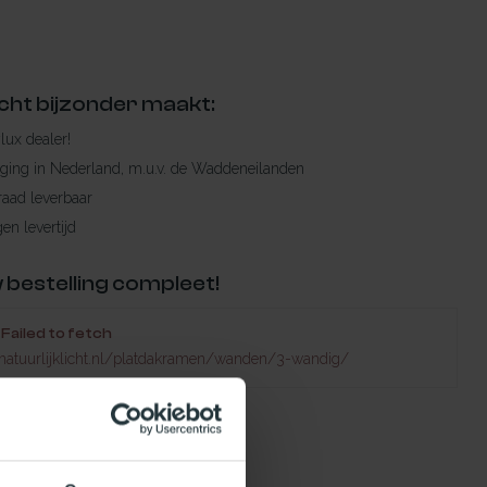
cht bijzonder maakt:
ylux dealer!
rging in Nederland, m.u.v. de Waddeneilanden
raad leverbaar
en levertijd
 bestelling compleet!
Failed to fetch
natuurlijklicht.nl/platdakramen/wanden/3-wandig/