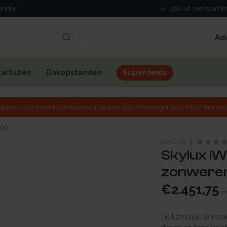
landen
99% uit voorraad l
Ad
lartubes
Dakopstanden
Superdeals
lopen. Voor meer informatie over de levertijden neem gerust contact met ons
x90
SKYLUX
Skylux iW
zonweren
€2.451,75
In
De Lemolux iWindow3