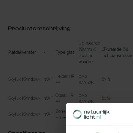
Productomschrijving
Ug-waarde
(W/m2K)
LT-waarde (%)
Platdakvenster
-
Type glas
Isolatie
Lichttransmissie
waarde
Helder HR
0.50
Skylux iWindow3
3W**
63 %
+++
W/m2K
Opaal HR
0.50
Skylux iWindow3
3W**
61 %
+++
W/m2K
Zonwerend
0.50
Skylux iWindow3
3W**
46 %
HR +++
W/m2K