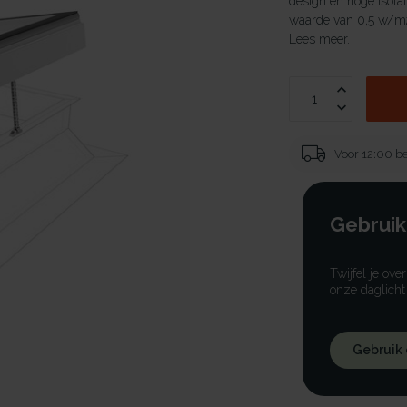
design en hoge isola
waarde van 0,5 w/m2
Lees meer
.
Voor 12:00 be
Gebruik
Twijfel je ove
onze daglicht
Gebruik