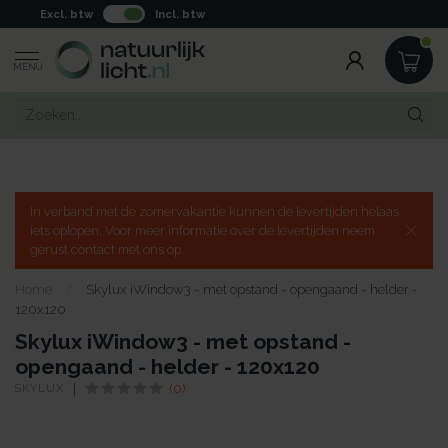
Excl. btw
Incl. btw
MENU
In verband met de zomervakantie kunnen de levertijden helaas
iets oplopen. Voor meer informatie over de levertijden neem
gerust contact met ons op.
Home
/
Skylux iWindow3 - met opstand - opengaand - helder -
120x120
Skylux iWindow3 - met opstand -
opengaand - helder - 120x120
SKYLUX
(0)