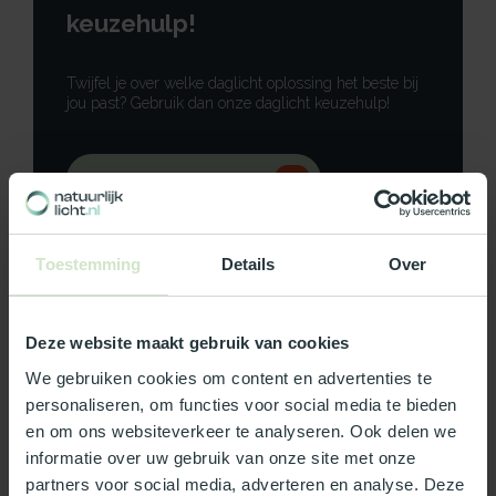
keuzehulp!
Twijfel je over welke daglicht oplossing het beste bij
jou past? Gebruik dan onze daglicht keuzehulp!
Gebruik onze keuzehulp
Neem contact op
Toestemming
Details
Over
Deze website maakt gebruik van cookies
Productomschrijving
We gebruiken cookies om content en advertenties te
personaliseren, om functies voor social media te bieden
Specificaties
en om ons websiteverkeer te analyseren. Ook delen we
informatie over uw gebruik van onze site met onze
partners voor social media, adverteren en analyse. Deze
Reviews