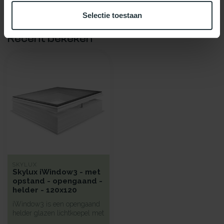
Selectie toestaan
Recent bekeken
SKYLUX
Skylux iWindow3 - met
opstand - opengaand -
helder - 120x120
iWindow3 is een opengaand
helder glazen lichtkoepel met
een hoge isolatie voorzi...