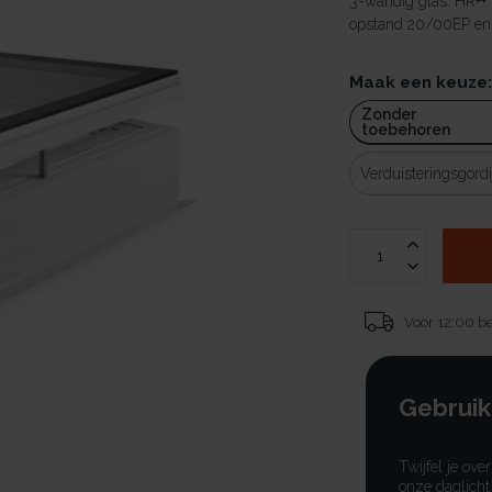
3-wandig glas. HR++
opstand 20/00EP en v
Maak een keuze
Zonder
toebehoren
Verduisteringsgordi
Voor 12:00 be
Gebruik
Twijfel je ove
onze daglicht