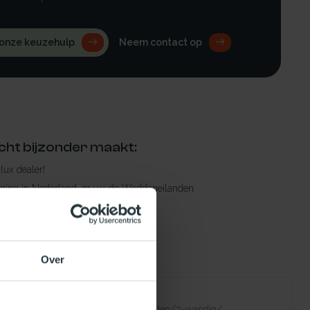
 onze keuzehulp
Neem contact op
cht bijzonder maakt:
ylux dealer!
rging in Nederland, m.u.v. de Waddeneilanden
raad leverbaar
en levertijd
 bestelling compleet!
Over
Failed to fetch
natuurlijklicht.nl/platdakramen/wanden/3-wandig/