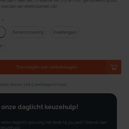
 Het raam heeft een U-waarde van 0,5 w/m2K. gemonteerd op pvc
oorzien van elektrospindel 24V.
:
*
Binnenzonwering
Insektengaas
jn
Toevoegen aan winkelwagen
steld, binnen 3 tot 5 werkdagen in huis!
 onze daglicht keuzehulp!
r welke daglicht oplossing het beste bij jou past? Gebruik dan
 keuzehulp!