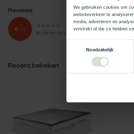
We gebruiken cookies om cont
Reviews
websiteverkeer te analyseren
media, adverteren en analys
0
/
5
verstrekt of die ze hebben v
0
sterren op basis van
0
beoordelingen
Toestemmingsselectie
Noodzakelijk
Recent bekeken