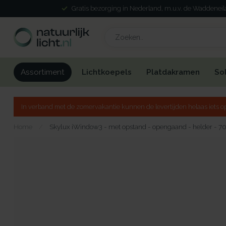
Gratis bezorging in Nederland, m.u.v. de Waddenei
Lichtkoepels
Platdakramen
So
Assortiment
In verband met de zomervakantie kunnen de levertijden helaas iets op
Home
/
Skylux iWindow3 - met opstand - opengaand - helder - 7