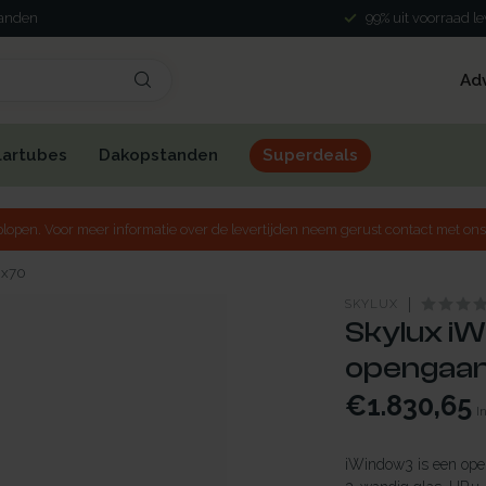
landen
99% uit voorraad l
Ad
lartubes
Dakopstanden
Superdeals
lopen. Voor meer informatie over de levertijden neem gerust contact met ons
0x70
SKYLUX
Skylux iW
opengaan
€1.830,65
I
iWindow3 is een open