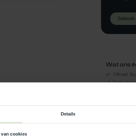
Gebruik
Wat ons é
Officieel Sk
Gratis bezo
99% uit voor
3-5 werkdag
lder70x70
Maak jouw
Details
TypeError: 
 van cookies
https://www.