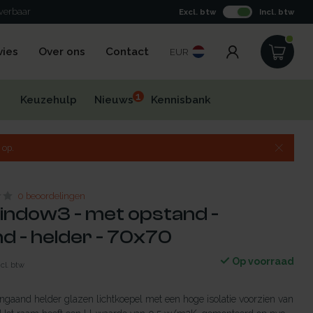
everbaar
Excl. btw
Incl. btw
vies
Over ons
Contact
EUR
1
Keuzehulp
Nieuws
Kennisbank
 op.
0 beoordelingen
indow3 - met opstand -
d - helder - 70x70
Op voorraad
ncl. btw
gaand helder glazen lichtkoepel met een hoge isolatie voorzien van