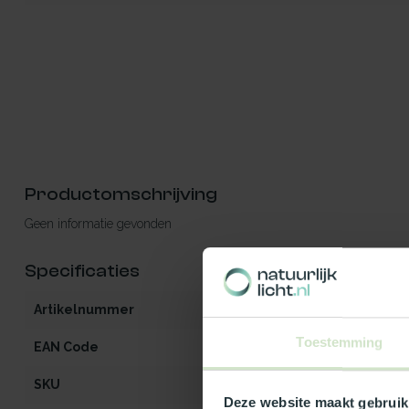
Productomschrijving
Geen informatie gevonden
Specificaties
Artikelnummer
iW3-MO-OG-he
Toestemming
EAN Code
5412970991281
SKU
99128
Deze website maakt gebruik