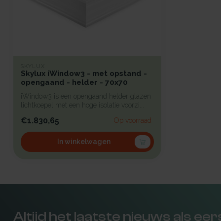
SKYLUX
Skylux iWindow3 - met opstand -
opengaand - helder - 70x70
iWindow3 is een opengaand helder glazen
lichtkoepel met een hoge isolatie voorzi...
€1.830,65
Op voorraad
In winkelwagen
Altijd het laatste nieuws als ee