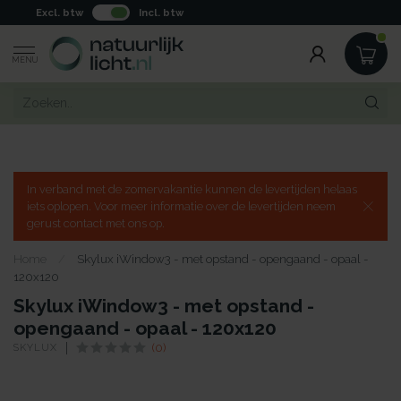
Excl. btw
Incl. btw
MENU
In verband met de zomervakantie kunnen de levertijden helaas
iets oplopen. Voor meer informatie over de levertijden neem
gerust contact met ons op.
Home
/
Skylux iWindow3 - met opstand - opengaand - opaal -
120x120
Skylux iWindow3 - met opstand -
opengaand - opaal - 120x120
SKYLUX
(0)