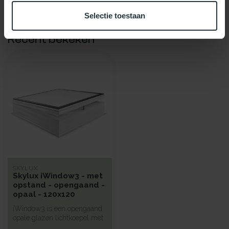
Selectie toestaan
Recent bekeken
SKYLUX
Skylux iWindow3 - met
opstand - opengaand -
opaal - 120x120
iWindow3 is een opengaand
opale glazen lichtkoepel met
een hoge isolatie voorzie...