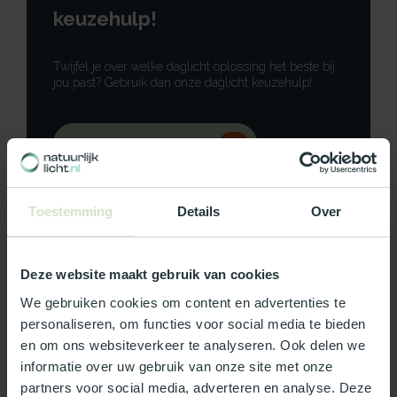
keuzehulp!
Twijfel je over welke daglicht oplossing het beste bij
jou past? Gebruik dan onze daglicht keuzehulp!
Gebruik onze keuzehulp
Neem contact op
Toestemming
Details
Over
Deze website maakt gebruik van cookies
Productomschrijving
We gebruiken cookies om content en advertenties te
personaliseren, om functies voor social media te bieden
Specificaties
en om ons websiteverkeer te analyseren. Ook delen we
informatie over uw gebruik van onze site met onze
partners voor social media, adverteren en analyse. Deze
Reviews