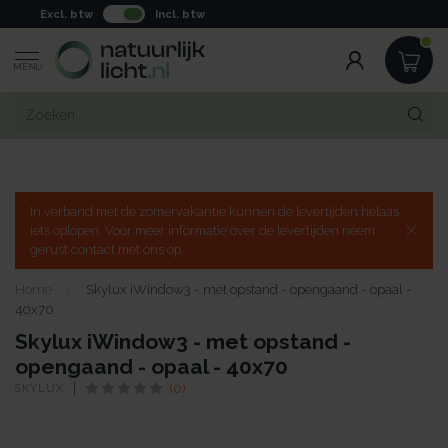
Excl. btw
Incl. btw
MENU
In verband met de zomervakantie kunnen de levertijden helaas
iets oplopen. Voor meer informatie over de levertijden neem
gerust contact met ons op.
Home
/
Skylux iWindow3 - met opstand - opengaand - opaal -
40x70
Skylux iWindow3 - met opstand -
opengaand - opaal - 40x70
SKYLUX
(0)