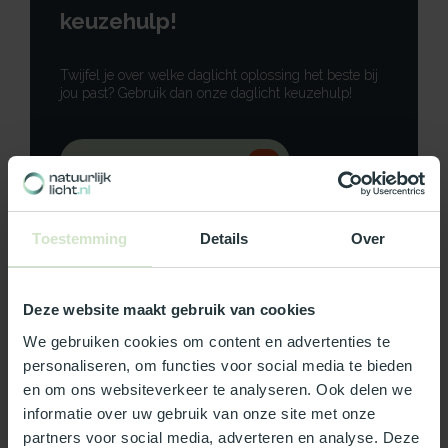
keuzehulp!
Twijfel je over welke daglicht oplossing het beste bij
jou past? Gebruik dan onze daglicht keuzehulp!
Gebruik onze keuzehulp
Neem contact op
Toestemming
Details
Over
Deze website maakt gebruik van cookies
Productomschrijving
We gebruiken cookies om content en advertenties te
personaliseren, om functies voor social media te bieden
Specificaties
en om ons websiteverkeer te analyseren. Ook delen we
informatie over uw gebruik van onze site met onze
partners voor social media, adverteren en analyse. Deze
Reviews