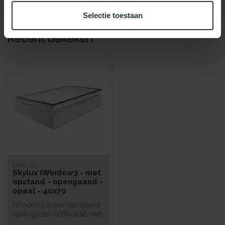
Selectie toestaan
Recent bekeken
SKYLUX
Skylux iWindow3 - met
opstand - opengaand -
opaal - 40x70
iWindow3 is een opengaand
opale glazen lichtkoepel met
een hoge isolatie voorzie...