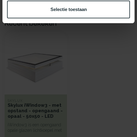
Selectie toestaan
Recent bekeken
SKYLUX
Skylux iWindow3 - met
opstand - opengaand -
opaal - 50x50 - LED
iWindow3 is een opengaand
opale glazen lichtkoepel met
een hoge isolatie voorzie...