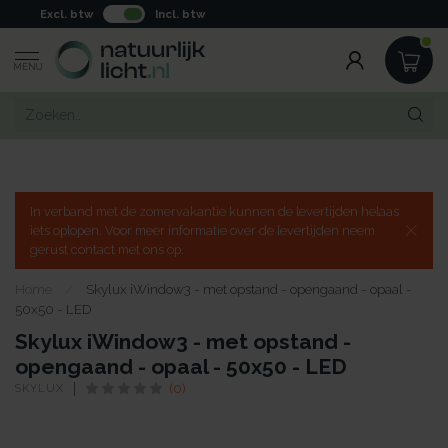
Excl. btw
Incl. btw
MENU
In verband met de zomervakantie kunnen de levertijden helaas
iets oplopen. Voor meer informatie over de levertijden neem
gerust contact met ons op.
Home
/
Skylux iWindow3 - met opstand - opengaand - opaal -
50x50 - LED
Skylux iWindow3 - met opstand -
opengaand - opaal - 50x50 - LED
SKYLUX
(0)