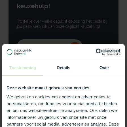
keuzehulp!
Twijfel je over welke daglicht oplossing het beste bij
jou past? Gebruik dan onze daglicht keuzehulp!
Gebruik onze keuzehulp
Neem contact op
Toestemming
Details
Over
Deze website maakt gebruik van cookies
Productomschrijving
We gebruiken cookies om content en advertenties te
personaliseren, om functies voor social media te bieden
Specificaties
en om ons websiteverkeer te analyseren. Ook delen we
informatie over uw gebruik van onze site met onze
partners voor social media, adverteren en analyse. Deze
Reviews