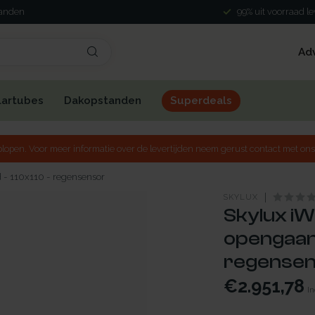
landen
99% uit voorraad l
Ad
lartubes
Dakopstanden
Superdeals
lopen. Voor meer informatie over de levertijden neem gerust contact met ons
- 110x110 - regensensor
SKYLUX
Skylux iW
opengaand
regense
€2.951,78
In