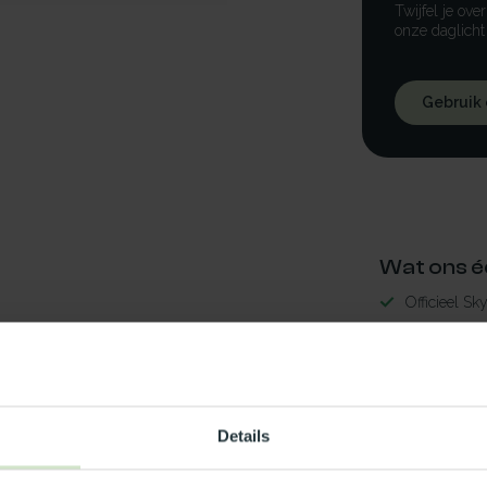
Twijfel je ove
onze daglicht
Gebruik
Wat ons é
Officieel Sk
Gratis bezo
99% uit voor
3-5 werkdag
nwerend110x110-RS
Details
Maak jouw