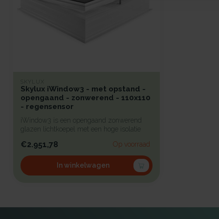
SKYLUX
Skylux iWindow3 - met opstand -
opengaand - zonwerend - 110x110
- regensensor
iWindow3 is een opengaand zonwerend
glazen lichtkoepel met een hoge isolatie
voo...
€2.951,78
Op voorraad
In winkelwagen