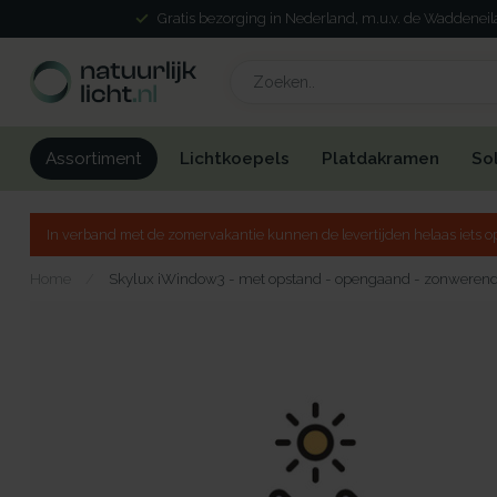
Gratis bezorging in Nederland, m.u.v. de Waddenei
Lichtkoepels
Platdakramen
So
Assortiment
In verband met de zomervakantie kunnen de levertijden helaas iets op
Home
/
Skylux iWindow3 - met opstand - opengaand - zonwerend 