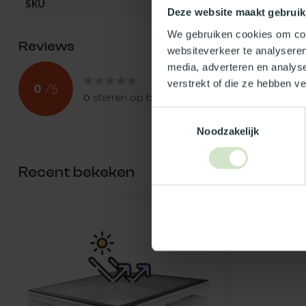
SKU
102382
Deze website maakt gebruik
We gebruiken cookies om cont
Reviews
websiteverkeer te analyseren
media, adverteren en analys
verstrekt of die ze hebben v
0
/
5
0
sterren op basis van
0
beoordelingen
Toestemmingsselectie
Noodzakelijk
Recent bekeken