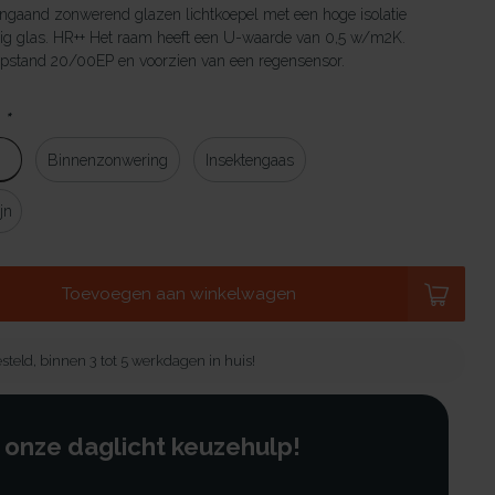
ngaand zonwerend glazen lichtkoepel met een hoge isolatie
ig glas. HR++ Het raam heeft een U-waarde van 0,5 w/m2K.
pstand 20/00EP en voorzien van een regensensor.
:
*
Binnenzonwering
Insektengaas
jn
Toevoegen aan winkelwagen
steld, binnen 3 tot 5 werkdagen in huis!
 onze daglicht keuzehulp!