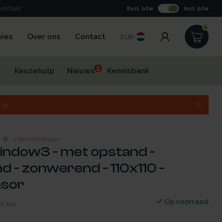
everbaar
Excl. btw
Incl. btw
vies
Over ons
Contact
EUR
1
Keuzehulp
Nieuws
Kennisbank
 op.
0 beoordelingen
indow3 - met opstand -
 - zonwerend - 110x110 -
nsor
Op voorraad
cl. btw