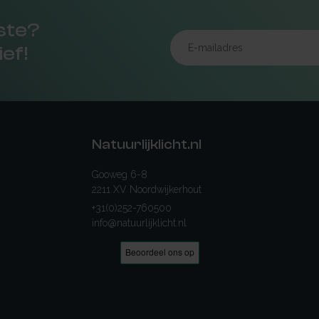
rste?
ief!
Natuurlijklicht.nl
Gooweg 6-8
2211 XV Noordwijkerhout
+31(0)252-760500
info@natuurlijklicht.nl