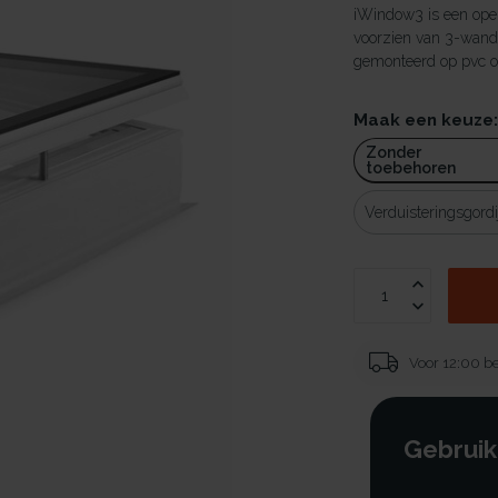
iWindow3 is een ope
voorzien van 3-wand
gemonteerd op pvc o
Maak een keuze
Zonder
toebehoren
Verduisteringsgordi
Voor 12:00 be
Gebruik