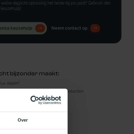
r welke daglicht oplossing het beste bij jou past? Gebruik dan
 keuzehulp!
 onze keuzehulp
Neem contact op
cht bijzonder maakt:
ylux dealer!
rging in Nederland, m.u.v. de Waddeneilanden
raad leverbaar
en levertijd
Over
 bestelling compleet!