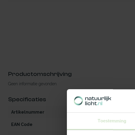
Productomschrijving
Geen informatie gevonden
Specificaties
Artikelnummer
iW3-MO-OG-zo
Toestemming
EAN Code
5401129023829