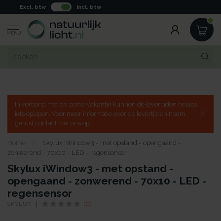
Excl. btw
Incl. btw
MENU
In verband met de zomervakantie kunnen de levertijden helaas
iets oplopen. Voor meer informatie over de levertijden neem
gerust contact met ons op.
Home
/
Skylux iWindow3 - met opstand - opengaand -
zonwerend - 70x10 - LED - regensensor
Skylux iWindow3 - met opstand -
opengaand - zonwerend - 70x10 - LED -
regensensor
SKYLUX
(0)