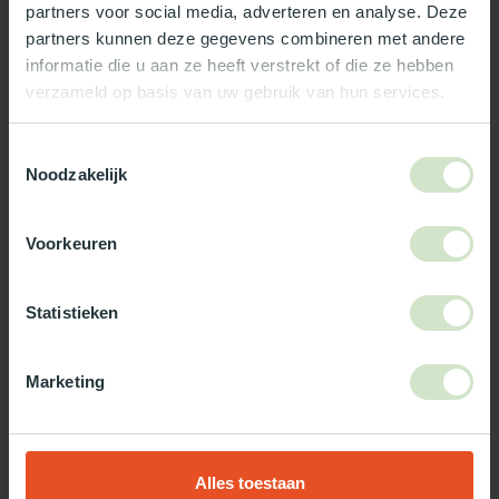
partners voor social media, adverteren en analyse. Deze
Reviews
partners kunnen deze gegevens combineren met andere
informatie die u aan ze heeft verstrekt of die ze hebben
verzameld op basis van uw gebruik van hun services.
Wat ons écht bijzonder maakt:
Officieel Skylux dealer!
Toestemmingsselectie
Gratis bezorging in Nederland, m.u.v. de Waddeneilanden
Noodzakelijk
99% uit voorraad leverbaar
3-5 werkdagen levertijd
Voorkeuren
Maak jouw bestelling compleet!
Statistieken
TypeError: Failed to fetch
https://www.natuurlijklicht.nl/platdakramen/wanden/3-
wandig/
Marketing
Gebruik onze daglicht keuzehulp!
Alles toestaan
Twijfel je over welke daglicht oplossing het beste bij jou past?