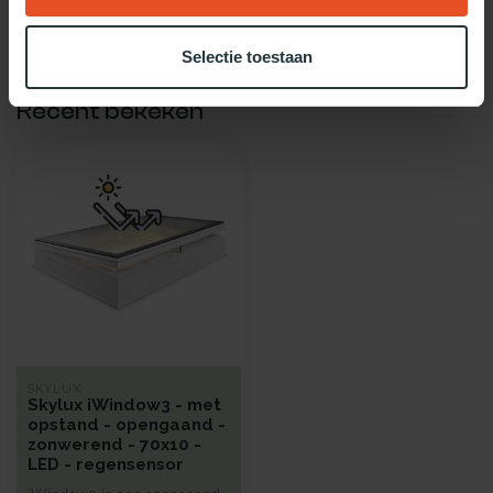
Gebruik dan onze daglicht keuzehulp!
Selectie toestaan
Recent bekeken
SKYLUX
Skylux iWindow3 - met
opstand - opengaand -
zonwerend - 70x10 -
LED - regensensor