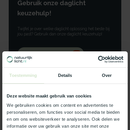
Gebruik onze daglicht
keuzehulp!
Twijfel je over welke daglicht oplossing het beste bij
jou past? Gebruik dan onze daglicht keuzehulp!
Gebruik onze keuzehulp
Neem contact op
Toestemming
Details
Over
Deze website maakt gebruik van cookies
Productomschrijving
We gebruiken cookies om content en advertenties te
personaliseren, om functies voor social media te bieden
en om ons websiteverkeer te analyseren. Ook delen we
Specificaties
informatie over uw gebruik van onze site met onze