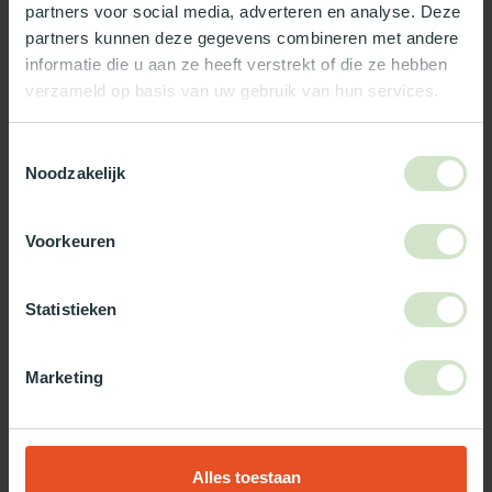
partners voor social media, adverteren en analyse. Deze
Reviews
partners kunnen deze gegevens combineren met andere
informatie die u aan ze heeft verstrekt of die ze hebben
verzameld op basis van uw gebruik van hun services.
Wat ons écht bijzonder maakt:
Officieel Skylux dealer!
Toestemmingsselectie
Gratis bezorging in Nederland, m.u.v. de Waddeneilanden
Noodzakelijk
99% uit voorraad leverbaar
3-5 werkdagen levertijd
Voorkeuren
Maak jouw bestelling compleet!
Statistieken
TypeError: Failed to fetch
https://www.natuurlijklicht.nl/platdakramen/wanden/3-
wandig/
Marketing
Gebruik onze daglicht keuzehulp!
Alles toestaan
Twijfel je over welke daglicht oplossing het beste bij jou past?