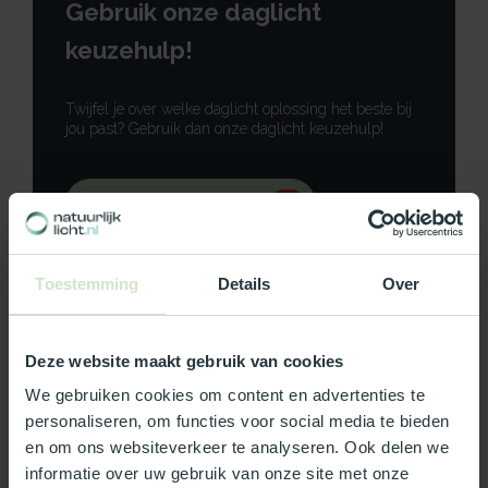
Gebruik onze daglicht
keuzehulp!
Twijfel je over welke daglicht oplossing het beste bij
jou past? Gebruik dan onze daglicht keuzehulp!
Gebruik onze keuzehulp
Neem contact op
Toestemming
Details
Over
Deze website maakt gebruik van cookies
Productomschrijving
We gebruiken cookies om content en advertenties te
personaliseren, om functies voor social media te bieden
en om ons websiteverkeer te analyseren. Ook delen we
Specificaties
informatie over uw gebruik van onze site met onze