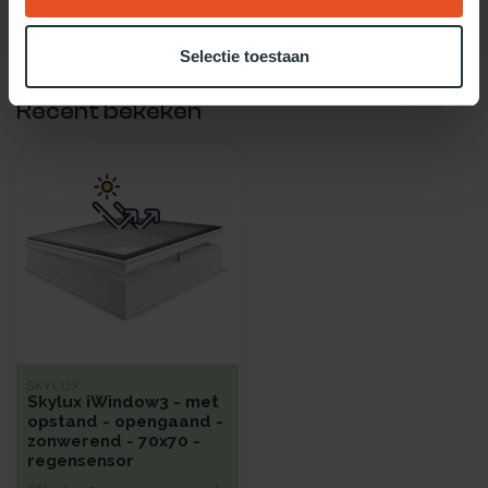
Gebruik dan onze daglicht keuzehulp!
Selectie toestaan
Recent bekeken
SKYLUX
Skylux iWindow3 - met
opstand - opengaand -
zonwerend - 70x70 -
regensensor