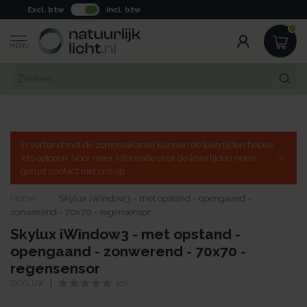
Excl. btw
Incl. btw
MENU
In verband met de zomervakantie kunnen de levertijden helaas
iets oplopen. Voor meer informatie over de levertijden neem
gerust contact met ons op.
Home
/
Skylux iWindow3 - met opstand - opengaand -
zonwerend - 70x70 - regensensor
Skylux iWindow3 - met opstand -
opengaand - zonwerend - 70x70 -
regensensor
SKYLUX
(0)