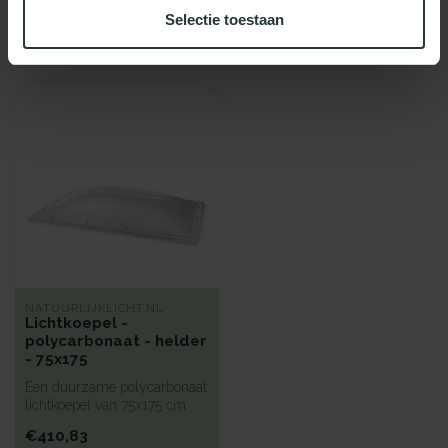
Selectie toestaan
Recent bekeken
NATUURLIJKLICHT.NL
Lichtkoepel -
polycarbonaat - helder
- 75x175
Een duurzame polycarbonaat
lichtkoepel van 75x175 cm
met heldere kunststof begla...
€410,83