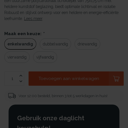
Een duurzame polycarbonaat lichtkoepel van 75x175 cm met
heldere kunststof beglazing, biedt optimale lichtinval en isolatie.
Robuust en stijlvol ontwerp voor een heldere en energie-efficiënte
leefruimte.
Lees meer
.
Maak een keuze:
*
enkelwandig
dubbelwandig
driewandig
vierwandig
vijfwandig
Toevoegen aan winkelwagen
Voor 12:00 besteld, binnen 3 tot 5 werkdagen in huis!
Gebruik onze daglicht