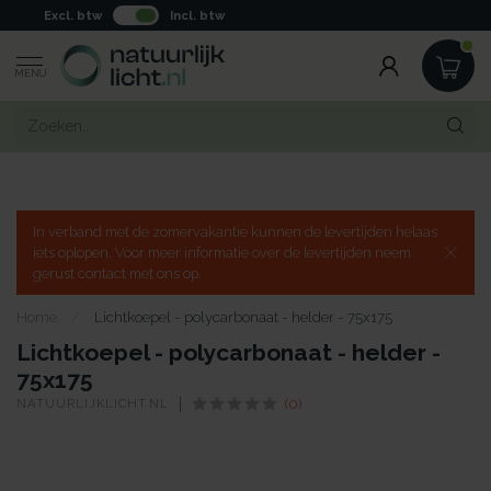
Excl. btw
Incl. btw
MENU
In verband met de zomervakantie kunnen de levertijden helaas
iets oplopen. Voor meer informatie over de levertijden neem
gerust contact met ons op.
Home
/
Lichtkoepel - polycarbonaat - helder - 75x175
Lichtkoepel - polycarbonaat - helder -
75x175
NATUURLIJKLICHT.NL
(0)