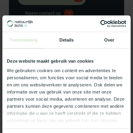
Neem contact op
Toestemming
Details
Over
Productomschrijving
Deze website maakt gebruik van cookies
Specificaties
We gebruiken cookies om content en advertenties te
personaliseren, om functies voor social media te bieden
Reviews
en om ons websiteverkeer te analyseren. Ook delen we
informatie over uw gebruik van onze site met onze
partners voor social media, adverteren en analyse. Deze
Wat ons écht bijzonder maakt:
partners kunnen deze gegevens combineren met andere
Officieel Skylux dealer!
informatie die u aan ze heeft verstrekt of die ze hebben
Gratis bezorging in Nederland, m.u.v. de Waddeneilanden
verzameld op basis van uw gebruik van hun services.
99% uit voorraad leverbaar