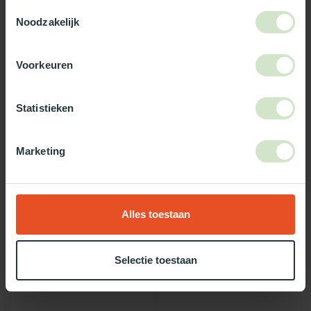
3-5 werkdagen levertijd
Toestemmingsselectie
Noodzakelijk
Maak jouw bestelling compleet!
Voorkeuren
TypeError: Failed to fetch
https://www.natuurlijklicht.nl/dakopstanden/soorten/metaal/
Statistieken
Gebruik onze daglicht keuzehulp!
Marketing
Twijfel je over welke daglicht oplossing het beste bij jou past?
Gebruik dan onze daglicht keuzehulp!
Alles toestaan
Recent bekeken
Selectie toestaan