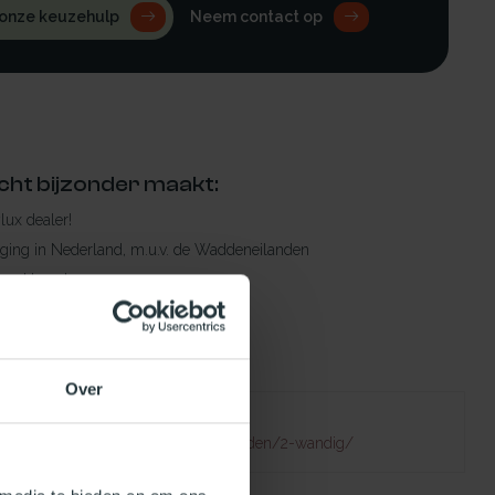
 onze keuzehulp
Neem contact op
cht bijzonder maakt:
ylux dealer!
rging in Nederland, m.u.v. de Waddeneilanden
raad leverbaar
en levertijd
 bestelling compleet!
Over
Failed to fetch
natuurlijklicht.nl/platdakramen/wanden/2-wandig/