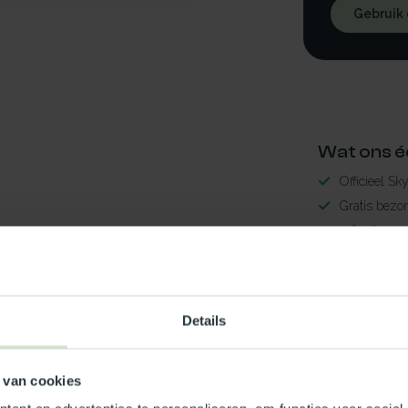
Gebruik
Wat ons é
Officieel Sk
Gratis bezo
99% uit voor
3-5 werkdag
x170
Maak jouw
Details
TypeError: 
https://www.
 van cookies