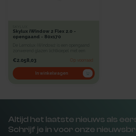
SKYLUX
Skylux iWindow 2 Flex 2.0 -
opengaand - 80x170
De Lemolux iWindow2 is een opengaand
zonwerend glazen lichtkoepel met een
strak...
€2.058,03
Op voorraad
In winkelwagen
Altijd het laatste nieuws als ee
Schrijf je in voor onze nieuwsbr