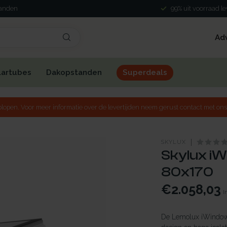
landen
99% uit voorraad l
Ad
lartubes
Dakopstanden
Superdeals
lopen. Voor meer informatie over de levertijden neem gerust contact met ons
SKYLUX
Skylux iW
80x170
€2.058,03
I
De Lemolux iWindow2