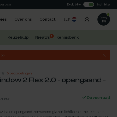
everbaar
Excl. btw
Incl. btw
vies
Over ons
Contact
EUR
1
Keuzehulp
Nieuws
Kennisbank
 op.
0 beoordelingen
indow 2 Flex 2.0 - opengaand -
Op voorraad
ncl. btw
 is een opengaand zonwerend glazen lichtkoepel met een strak