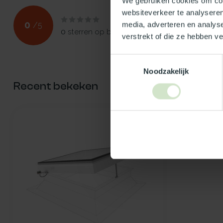
We gebruiken cookies om cont
websiteverkeer te analyseren
0
media, adverteren en analys
/
5
0
sterren op basis van
0
beoordelingen
verstrekt of die ze hebben v
Toestemmingsselectie
Noodzakelijk
Recent bekeken