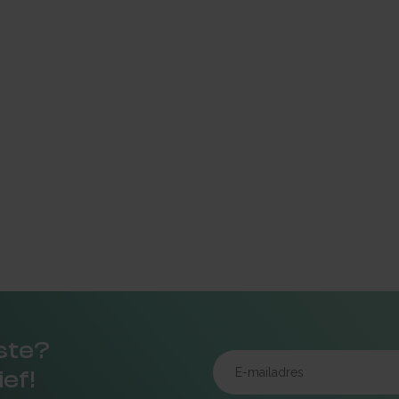
rste?
ief!