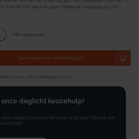
tiewaarde voorzien van 2-wandig glas. Het platdakraam heeft een U-
K door het PVC raam en super isolerende veiligheidsglas HR++.
:
*
Met regensensor
Toevoegen aan winkelwagen
steld, binnen 3 tot 5 werkdagen in huis!
 onze daglicht keuzehulp!
r welke daglicht oplossing het beste bij jou past? Gebruik dan
 keuzehulp!