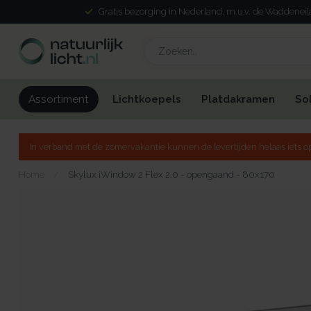
Gratis bezorging in Nederland, m.u.v. de Waddenei
Lichtkoepels
Platdakramen
So
Assortiment
In verband met de zomervakantie kunnen de levertijden helaas iets op
Home
/
Skylux iWindow 2 Flex 2.0 - opengaand - 80x170