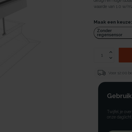
design en hoge isola
waarde van 1.0 w/m2
Maak een keuze
Zonder
regensensor
Voor 12:00 be
Gebruik
Twijfel je ove
onze daglicht