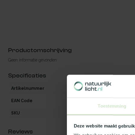
Productomschrijving
Geen informatie gevonden
Specificaties
Artikelnummer
iW2-F2-OG-80
EAN Code
5401129029043
Toestemming
SKU
102904
Deze website maakt gebruik
Reviews