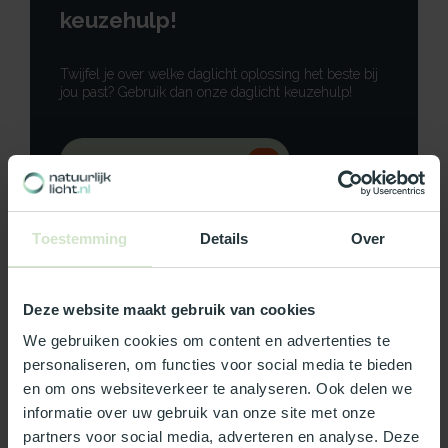
keuzehulp!
Twijfel je over welke daglicht oplossing het beste bij
jou past? Gebruik dan onze daglicht keuzehulp!
Gebruik onze keuzehulp
Neem contact op
Toestemming
Details
Over
Deze website maakt gebruik van cookies
Productomschrijving
We gebruiken cookies om content en advertenties te
personaliseren, om functies voor social media te bieden
Specificaties
en om ons websiteverkeer te analyseren. Ook delen we
informatie over uw gebruik van onze site met onze
partners voor social media, adverteren en analyse. Deze
Reviews