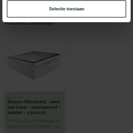
Selectie toestaan
Recent bekeken
SKYLUX
Skylux iWindow2 - met
opstand - opengaand -
helder - 130x130
iWindow2 is een opengaand
opale glazen lichtkoepel met
een hoge isolatie voorzie...