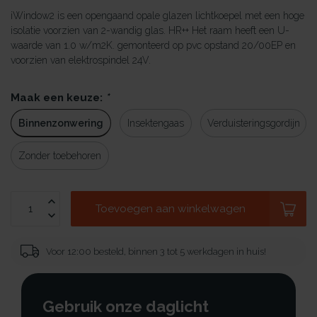
iWindow2 is een opengaand opale glazen lichtkoepel met een hoge
isolatie voorzien van 2-wandig glas. HR++ Het raam heeft een U-
waarde van 1.0 w/m2K. gemonteerd op pvc opstand 20/00EP en
voorzien van elektrospindel 24V.
Maak een keuze:
*
Binnenzonwering
Insektengaas
Verduisteringsgordijn
Zonder toebehoren
Toevoegen aan winkelwagen
Voor 12:00 besteld, binnen 3 tot 5 werkdagen in huis!
Gebruik onze daglicht