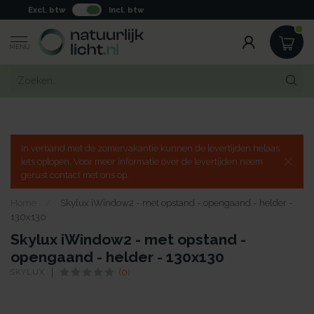
Excl. btw
Incl. btw
MENU
In verband met de zomervakantie kunnen de levertijden helaas
iets oplopen. Voor meer informatie over de levertijden neem
gerust contact met ons op.
Home
/
Skylux iWindow2 - met opstand - opengaand - helder -
130x130
Skylux iWindow2 - met opstand -
opengaand - helder - 130x130
SKYLUX
(0)