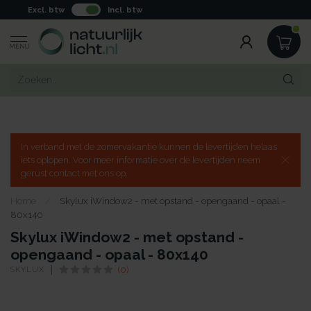
Excl. btw
Incl. btw
MENU
In verband met de zomervakantie kunnen de levertijden helaas
iets oplopen. Voor meer informatie over de levertijden neem
gerust contact met ons op.
Home
/
Skylux iWindow2 - met opstand - opengaand - opaal -
80x140
Skylux iWindow2 - met opstand -
opengaand - opaal - 80x140
SKYLUX
(0)