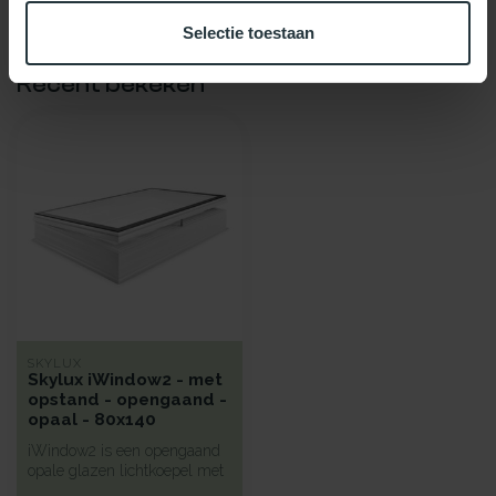
Selectie toestaan
Recent bekeken
SKYLUX
Skylux iWindow2 - met
opstand - opengaand -
opaal - 80x140
iWindow2 is een opengaand
opale glazen lichtkoepel met
een hoge isolatie voorzie...