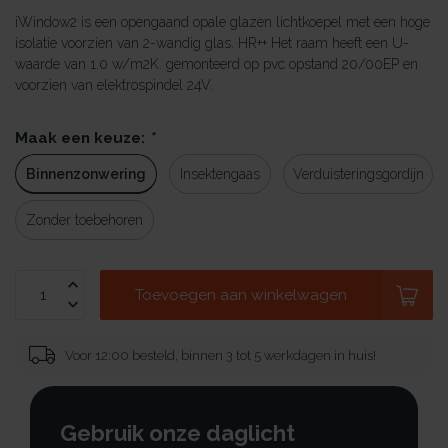
iWindow2 is een opengaand opale glazen lichtkoepel met een hoge
isolatie voorzien van 2-wandig glas. HR++ Het raam heeft een U-
waarde van 1.0 w/m2K. gemonteerd op pvc opstand 20/00EP en
voorzien van elektrospindel 24V.
Maak een keuze:
*
Binnenzonwering
Insektengaas
Verduisteringsgordijn
Zonder toebehoren
Toevoegen aan winkelwagen
Voor 12:00 besteld, binnen 3 tot 5 werkdagen in huis!
Gebruik onze daglicht