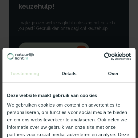
keuzehulp!
Twijfel je over welke daglicht oplossing het beste bij
jou past? Gebruik dan onze daglicht keuzehulp!
Gebruik onze keuzehulp
Neem contact op
Toestemming
Details
Over
Deze website maakt gebruik van cookies
Productomschrijving
We gebruiken cookies om content en advertenties te
personaliseren, om functies voor social media te bieden
Specificaties
en om ons websiteverkeer te analyseren. Ook delen we
informatie over uw gebruik van onze site met onze
partners voor social media, adverteren en analyse. Deze
Reviews